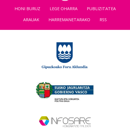
HONI BURUZ
LEGE OHARRA
PUBLIZITATEA
ARAUAK
HARREMANETARAKO
RSS