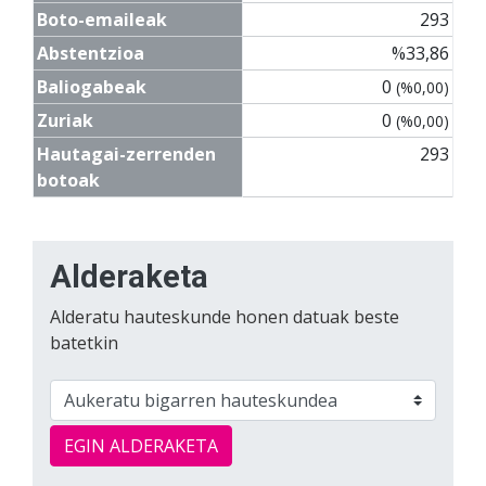
Boto-emaileak
293
Abstentzioa
%33,86
Baliogabeak
0
(%0,00)
Zuriak
0
(%0,00)
Hautagai-zerrenden
293
botoak
Alderaketa
Alderatu hauteskunde honen datuak beste
batetkin
EGIN ALDERAKETA