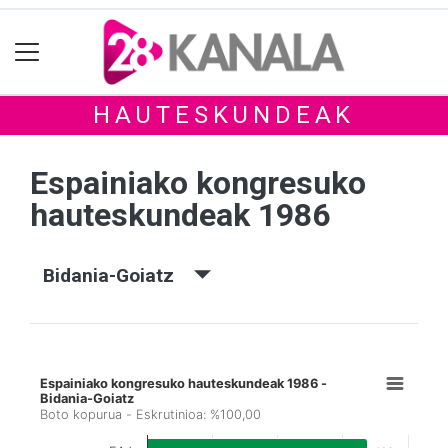
HAUTESKUNDEAK
Espainiako kongresuko
hauteskundeak 1986
Bidania-Goiatz
Espainiako kongresuko hauteskundeak 1986 -
Bidania-Goiatz
Boto kopurua - Eskrutinioa: %100,00