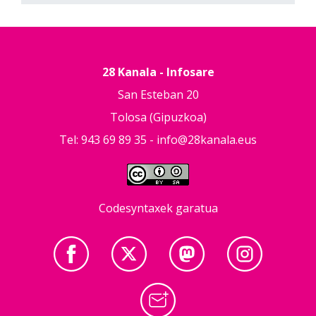
28 Kanala - Infosare
San Esteban 20
Tolosa (Gipuzkoa)
Tel: 943 69 89 35 -
info@28kanala.eus
Codesyntaxek garatua