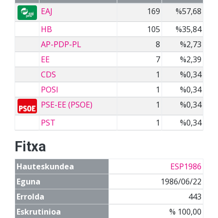
EAJ
169
%57,68
HB
105
%35,84
AP-PDP-PL
8
%2,73
EE
7
%2,39
CDS
1
%0,34
POSI
1
%0,34
PSE-EE (PSOE)
1
%0,34
PST
1
%0,34
Fitxa
Hauteskundea
ESP1986
Eguna
1986/06/22
Errolda
443
Eskrutinioa
% 100,00