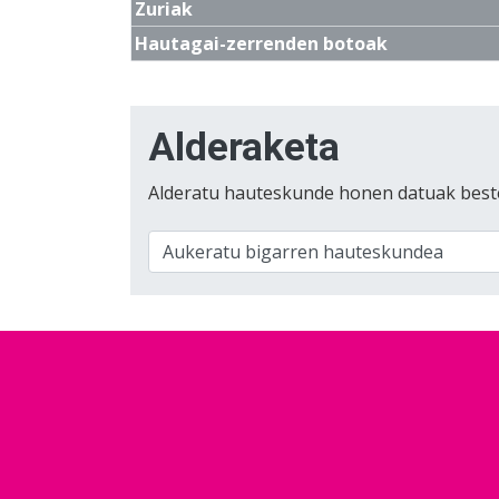
Zuriak
Hautagai-zerrenden botoak
Alderaketa
Alderatu hauteskunde honen datuak best