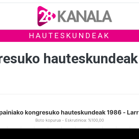
HAUTESKUNDEAK
gresuko hauteskundeak
painiako kongresuko hauteskundeak 1986 - Larr
Boto kopurua - Eskrutinioa: %100,00