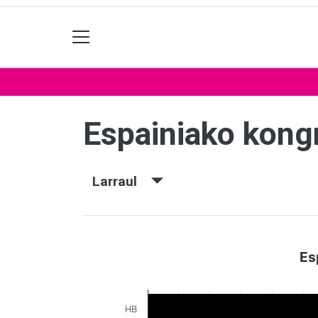
Espainiako kon
Larraul
Es
HB