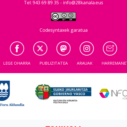
Tel: 943 69 89 35 -
info@28kanala.eus
Codesyntaxek garatua
LEGE OHARRA
PUBLIZITATEA
ARAUAK
HARREMANE