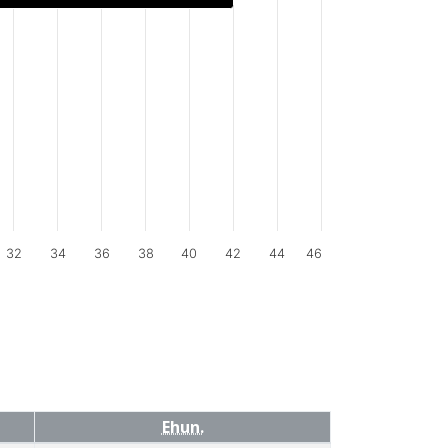
32
34
36
38
40
42
44
46
Ehun.