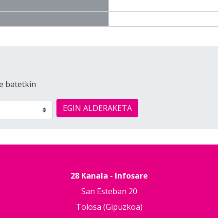
e batetkin
EGIN ALDERAKETA
28 Kanala - Infosare
San Esteban 20
Tolosa (Gipuzkoa)