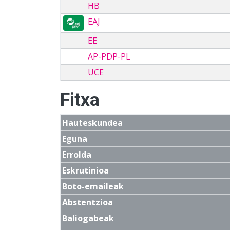
HB
EAJ
EE
AP-PDP-PL
UCE
Fitxa
Hauteskundea
Eguna
Errolda
Eskrutinioa
Boto-emaileak
Abstentzioa
Baliogabeak