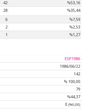
42
%53,16
28
%35,44
6
%7,59
2
%2,53
1
%1,27
ESP1986
1986/06/22
142
% 100,00
79
%44,37
0
(%0,00)