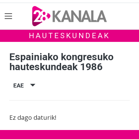
HAUTESKUNDEAK
Espainiako kongresuko
hauteskundeak 1986
EAE
Ez dago daturik!