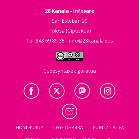
28 Kanala - Infosare
San Esteban 20
Tolosa (Gipuzkoa)
Tel: 943 69 89 35 -
info@28kanala.eus
Codesyntaxek garatua
HONI BURUZ
LEGE OHARRA
PUBLIZITATEA