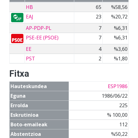
HB
65
%58,56
EAJ
23
%20,72
AP-PDP-PL
7
%6,31
PSE-EE (PSOE)
7
%6,31
EE
4
%3,60
PST
2
%1,80
Fitxa
Hauteskundea
ESP1986
Eguna
1986/06/22
Errolda
225
Eskrutinioa
% 100,00
Boto-emaileak
112
Abstentzioa
%50,22