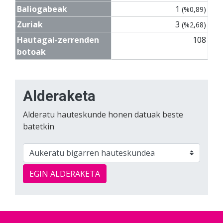
Baliogabeak
1
(%0,89)
Zuriak
3
(%2,68)
Hautagai-zerrenden
108
botoak
Alderaketa
Alderatu hauteskunde honen datuak beste
batetkin
EGIN ALDERAKETA