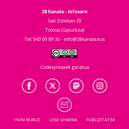
28 Kanala - Infosare
San Esteban 20
Tolosa (Gipuzkoa)
Tel: 943 69 89 35 -
info@28kanala.eus
Codesyntaxek garatua
HONI BURUZ
LEGE OHARRA
PUBLIZITATEA