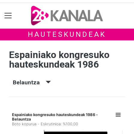
HAUTESKUNDEAK
Espainiako kongresuko
hauteskundeak 1986
Belauntza
Espainiako kongresuko hauteskundeak 1986 -
Belauntza
Boto kopurua - Eskrutinioa: %100,00