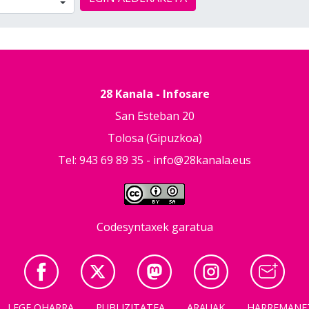
28 Kanala - Infosare
San Esteban 20
Tolosa (Gipuzkoa)
Tel: 943 69 89 35 -
info@28kanala.eus
Codesyntaxek garatua
LEGE OHARRA
PUBLIZITATEA
ARAUAK
HARREMANE