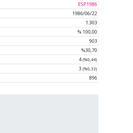
ESP1986
1986/06/22
1.303
% 100,00
903
%30,70
4
(%0,44)
3
(%0,33)
896