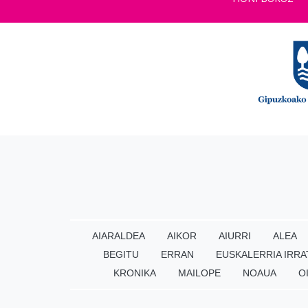
AIARALDEA
AIKOR
AIURRI
ALEA
BEGITU
ERRAN
EUSKALERRIA IRRA
KRONIKA
MAILOPE
NOAUA
O