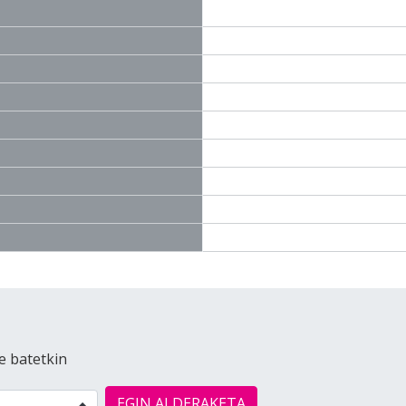
e batetkin
EGIN ALDERAKETA