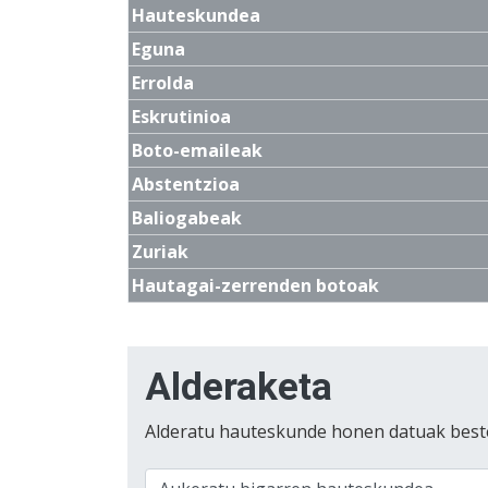
Hauteskundea
Eguna
Errolda
Eskrutinioa
Boto-emaileak
Abstentzioa
Baliogabeak
Zuriak
Hautagai-zerrenden botoak
Alderaketa
Alderatu hauteskunde honen datuak best