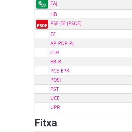
EAJ
HB
PSE-EE (PSOE)
EE
AP-PDP-PL
CDS
EB-B
PCE-EPK
POSI
PST
UCE
UPR
Fitxa