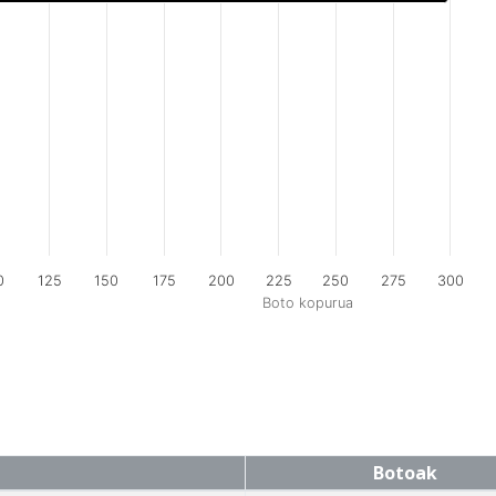
0
125
150
175
200
225
250
275
300
Boto kopurua
Botoak