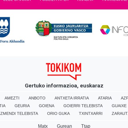
Gertuko informazioa, euskaraz
AMEZTI
ANBOTO
ANTXETA IRRATIA
ATARIA
AZP
TIA
GEURIA
GOIENA
GOIERRI TELEBISTA
GUAIXE
IZMENDI TELEBISTA
ORIO GUKA
TXINTXARRI
ZARAUT
Matx
Gurean
Ttap