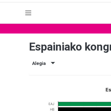
Espainiako kon
Alegia
Es
EAJ
HB