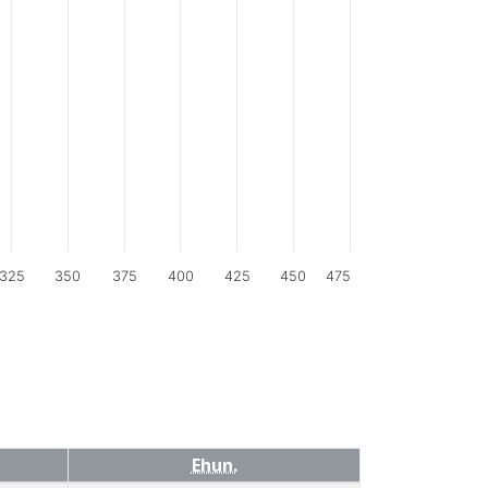
325
350
375
400
425
450
475
Ehun.