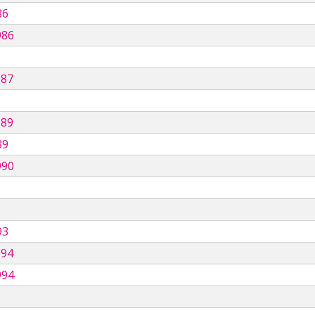
86
986
987
989
89
990
93
994
994