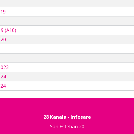
019
9 (A10)
020
3
2023
024
024
28 Kanala - Infosare
San Esteban 20