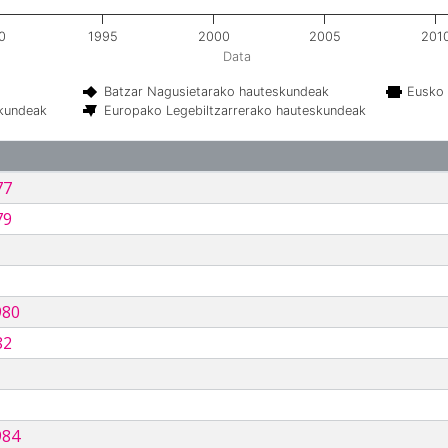
0
1995
2000
2005
201
Data
Batzar Nagusietarako hauteskundeak
Eusko 
skundeak
Europako Legebiltzarrerako hauteskundeak
77
79
980
82
984