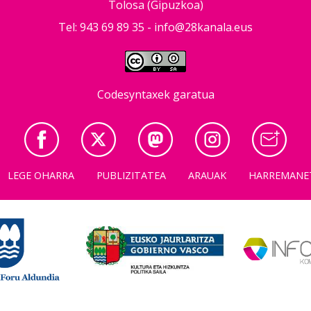
Tolosa (Gipuzkoa)
Tel: 943 69 89 35 -
info@28kanala.eus
Codesyntaxek garatua
LEGE OHARRA
PUBLIZITATEA
ARAUAK
HARREMANE