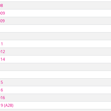
08
009
009
11
012
014
15
16
016
9 (A28)