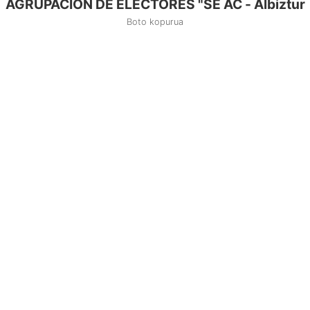
AGRUPACIÓN DE ELECTORES "SE AC - Albiztur
Boto kopurua