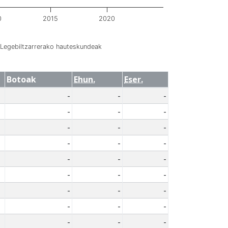
0
2015
2020
Legebiltzarrerako hauteskundeak
Botoak
Ehun.
Eser.
-
-
-
-
-
-
-
-
-
-
-
-
-
-
-
-
-
-
-
-
-
-
-
-
-
-
-