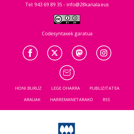
Tel: 943 69 89 35 -
info@28kanala.eus
Codesyntaxek garatua
HONI BURUZ
LEGE OHARRA
PUBLIZITATEA
ARAUAK
HARREMANETARAKO
RSS