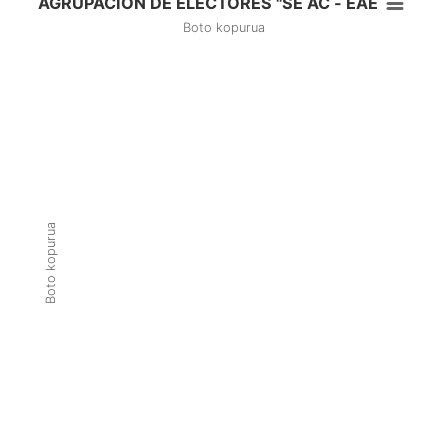
AGRUPACIÓN DE ELECTORES "SE AC - EAE
Boto kopurua
Boto kopurua