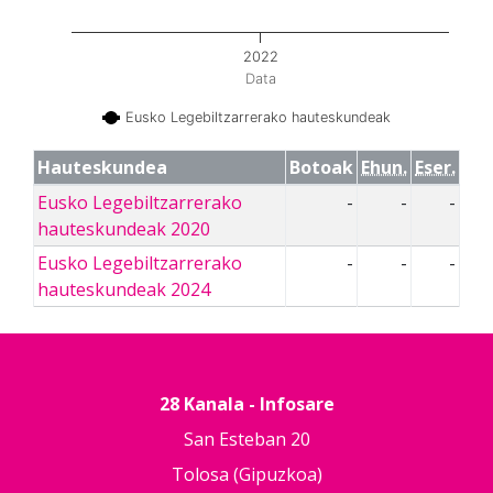
2022
Data
Eusko Legebiltzarrerako hauteskundeak
Hauteskundea
Botoak
Ehun.
Eser.
Eusko Legebiltzarrerako
-
-
-
hauteskundeak 2020
Eusko Legebiltzarrerako
-
-
-
hauteskundeak 2024
28 Kanala - Infosare
San Esteban 20
Tolosa (Gipuzkoa)