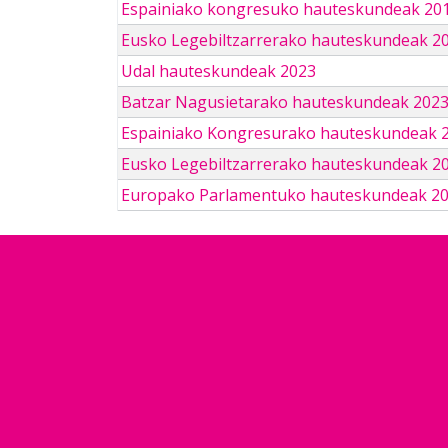
Espainiako kongresuko hauteskundeak 201
Eusko Legebiltzarrerako hauteskundeak 2
Udal hauteskundeak 2023
Batzar Nagusietarako hauteskundeak 202
Espainiako Kongresurako hauteskundeak 
Eusko Legebiltzarrerako hauteskundeak 2
Europako Parlamentuko hauteskundeak 2