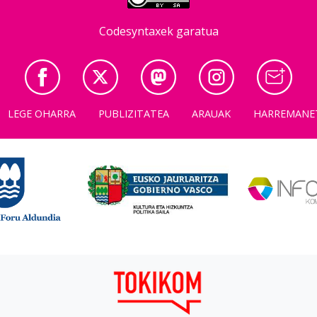
Codesyntaxek garatua
LEGE OHARRA
PUBLIZITATEA
ARAUAK
HARREMANE