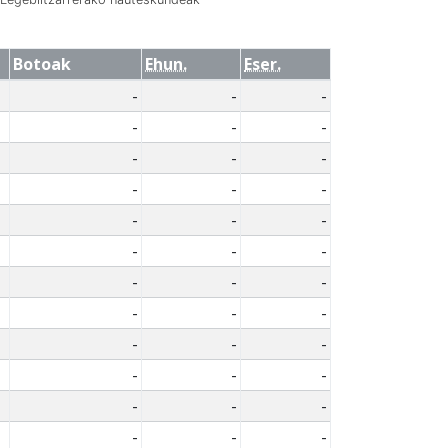
Botoak
Ehun.
Eser.
-
-
-
-
-
-
-
-
-
-
-
-
-
-
-
-
-
-
-
-
-
-
-
-
-
-
-
-
-
-
-
-
-
-
-
-