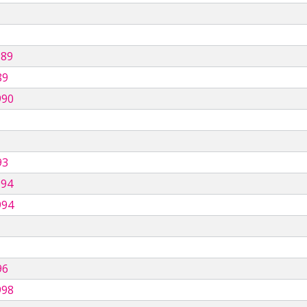
989
89
990
93
994
994
96
998