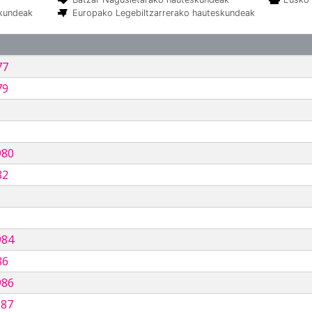
skundeak
Europako Legebiltzarrerako hauteskundeak
77
79
980
82
984
86
986
987