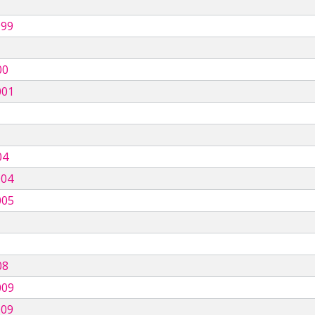
999
00
001
04
004
005
08
009
009