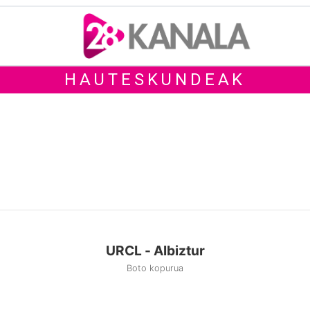
HAUTESKUNDEAK
URCL - Albiztur
Boto kopurua