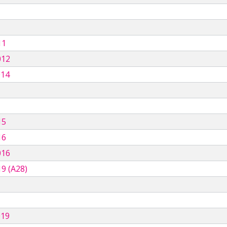
11
012
014
15
16
016
9 (A28)
019