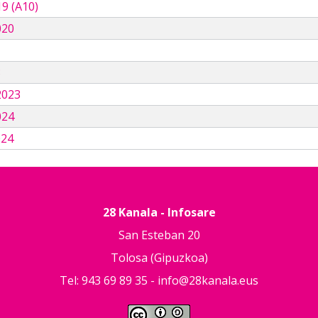
9 (A10)
020
3
2023
024
024
28 Kanala - Infosare
San Esteban 20
Tolosa (Gipuzkoa)
Tel: 943 69 89 35 -
info@28kanala.eus