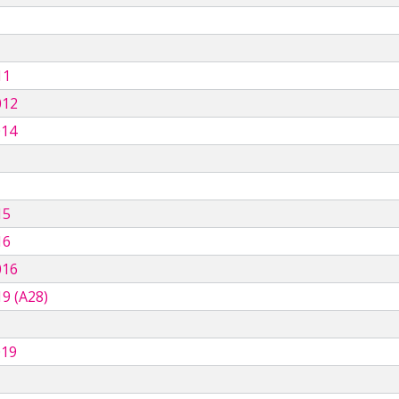
11
012
014
15
16
016
9 (A28)
019