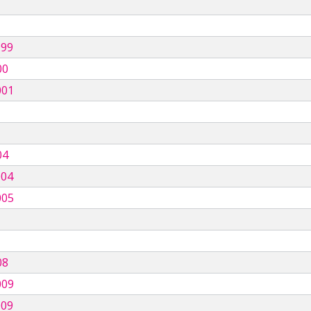
999
00
001
04
004
005
08
009
009