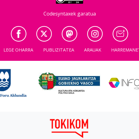
Codesyntaxek garatua
LEGE OHARRA
PUBLIZITATEA
ARAUAK
HARREMANE