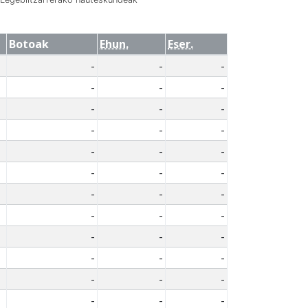
Botoak
Ehun.
Eser.
-
-
-
-
-
-
-
-
-
-
-
-
-
-
-
-
-
-
-
-
-
-
-
-
-
-
-
-
-
-
-
-
-
-
-
-