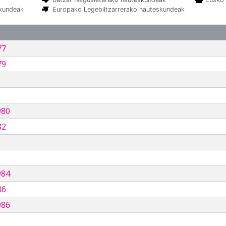
skundeak
Europako Legebiltzarrerako hauteskundeak
77
79
980
82
984
86
986