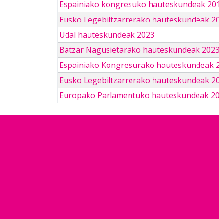
Espainiako kongresuko hauteskundeak 201
Eusko Legebiltzarrerako hauteskundeak 2
Udal hauteskundeak 2023
Batzar Nagusietarako hauteskundeak 202
Espainiako Kongresurako hauteskundeak 
Eusko Legebiltzarrerako hauteskundeak 2
Europako Parlamentuko hauteskundeak 2