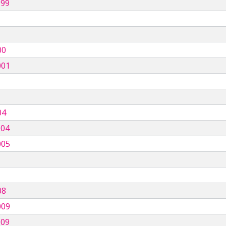
999
00
001
04
004
005
08
009
009