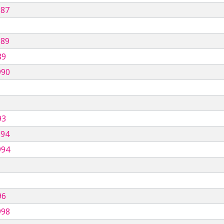
987
989
89
990
93
994
994
96
998