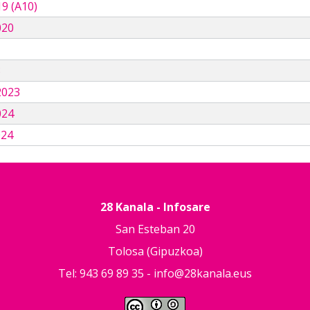
9 (A10)
020
3
2023
024
024
28 Kanala - Infosare
San Esteban 20
Tolosa (Gipuzkoa)
Tel: 943 69 89 35 -
info@28kanala.eus