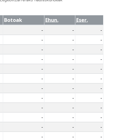
Botoak
Ehun.
Eser.
-
-
-
-
-
-
-
-
-
-
-
-
-
-
-
-
-
-
-
-
-
-
-
-
-
-
-
-
-
-
-
-
-
-
-
-