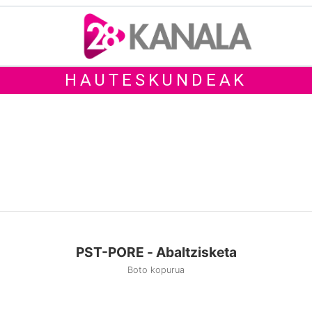
HAUTESKUNDEAK
PST-PORE - Abaltzisketa
Boto kopurua