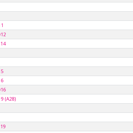
11
012
014
15
16
016
9 (A28)
019