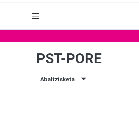
PST-PORE
Abaltzisketa