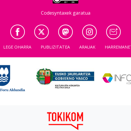
Codesyntaxek garatua
LEGE OHARRA
PUBLIZITATEA
ARAUAK
HARREMANE