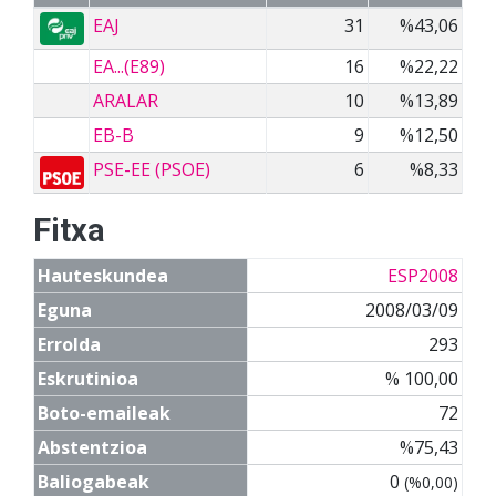
EAJ
31
%43,06
EA...(E89)
16
%22,22
ARALAR
10
%13,89
EB-B
9
%12,50
PSE-EE (PSOE)
6
%8,33
Fitxa
Hauteskundea
ESP2008
Eguna
2008/03/09
Errolda
293
Eskrutinioa
% 100,00
Boto-emaileak
72
Abstentzioa
%75,43
Baliogabeak
0
(%0,00)