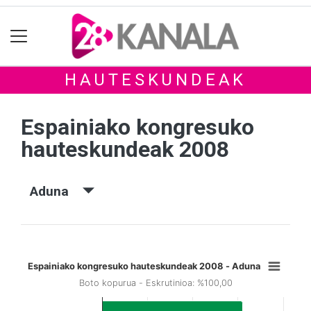
HAUTESKUNDEAK
Espainiako kongresuko
hauteskundeak 2008
Aduna
Espainiako kongresuko hauteskundeak 2008 - Aduna
Boto kopurua - Eskrutinioa: %100,00