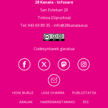
28 Kanala - Infosare
San Esteban 20
Tolosa (Gipuzkoa)
Tel: 943 69 89 35 -
info@28kanala.eus
Codesyntaxek garatua
HONI BURUZ
LEGE OHARRA
PUBLIZITATEA
ARAUAK
HARREMANETARAKO
RSS