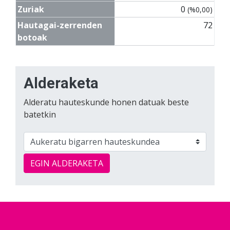
Zuriak
0
(%0,00)
Hautagai-zerrenden
72
botoak
Alderaketa
Alderatu hauteskunde honen datuak beste
batetkin
EGIN ALDERAKETA