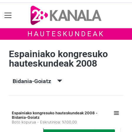
HAUTESKUNDEAK
Espainiako kongresuko
hauteskundeak 2008
Bidania-Goiatz
Espainiako kongresuko hauteskundeak 2008 -
Bidania-Goiatz
Boto kopurua - Eskrutinioa: %100,00