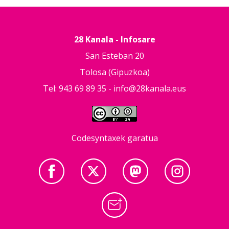
28 Kanala - Infosare
San Esteban 20
Tolosa (Gipuzkoa)
Tel: 943 69 89 35 -
info@28kanala.eus
Codesyntaxek garatua