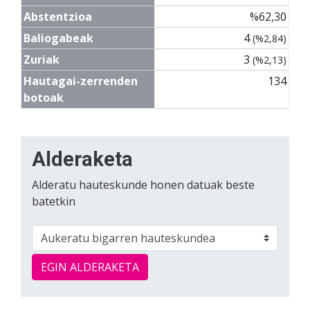
Abstentzioa
%62,30
Baliogabeak
4
(%2,84)
Zuriak
3
(%2,13)
Hautagai-zerrenden
134
botoak
Alderaketa
Alderatu hauteskunde honen datuak beste
batetkin
EGIN ALDERAKETA