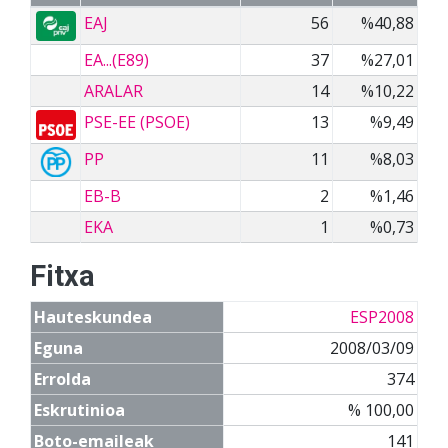
EAJ
56
%40,88
EA...(E89)
37
%27,01
ARALAR
14
%10,22
PSE-EE (PSOE)
13
%9,49
PP
11
%8,03
EB-B
2
%1,46
EKA
1
%0,73
Fitxa
Hauteskundea
ESP2008
Eguna
2008/03/09
Errolda
374
Eskrutinioa
% 100,00
Boto-emaileak
141