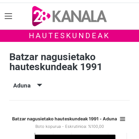
HAUTESKUNDEAK
Batzar nagusietako
hauteskundeak 1991
Aduna
Batzar nagusietako hauteskundeak 1991 - Aduna
Boto kopurua - Eskrutinioa: %100,00