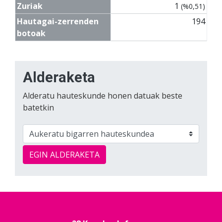
Zuriak
1
(%0,51)
Hautagai-zerrenden
194
botoak
Alderaketa
Alderatu hauteskunde honen datuak beste
batetkin
EGIN ALDERAKETA