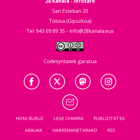
28 Kanala - Infosare
San Esteban 20
Tolosa (Gipuzkoa)
Tel: 943 69 89 35 -
info@28kanala.eus
Codesyntaxek garatua
HONI BURUZ
LEGE OHARRA
PUBLIZITATEA
ARAUAK
HARREMANETARAKO
RSS