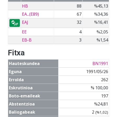
HB
88
%45,13
EA...(E89)
67
%34,36
EAJ
32
%16,41
EE
4
%2,05
EB-B
3
%1,54
Fitxa
Hauteskundea
BN1991
Eguna
1991/05/26
Errolda
262
Eskrutinioa
% 100,00
Boto-emaileak
197
Abstentzioa
%24,81
Baliogabeak
2
(%1,02)