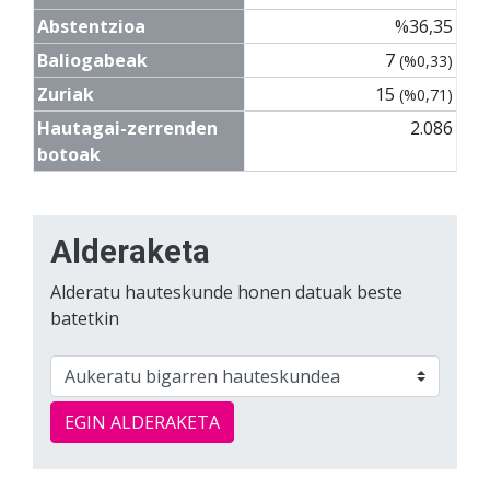
Abstentzioa
%36,35
Baliogabeak
7
(%0,33)
Zuriak
15
(%0,71)
Hautagai-zerrenden
2.086
botoak
Alderaketa
Alderatu hauteskunde honen datuak beste
batetkin
EGIN ALDERAKETA