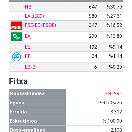
HB
647
%30,79
EA...(E89)
580
%27,61
PSE-EE (PSOE)
347
%16,52
EAJ
290
%13,80
EE
192
%9,14
PP
24
%1,14
EB-B
6
%0,29
Fitxa
Hauteskundea
BN1991
Eguna
1991/05/26
Errolda
3.312
Eskrutinioa
% 100,00
Boto-emaileak
2.108