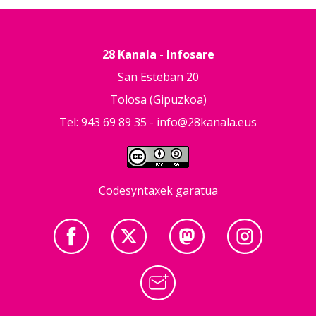
28 Kanala - Infosare
San Esteban 20
Tolosa (Gipuzkoa)
Tel: 943 69 89 35 -
info@28kanala.eus
Codesyntaxek garatua