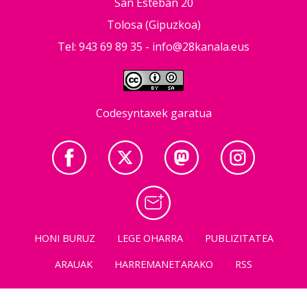
San Esteban 20
Tolosa (Gipuzkoa)
Tel: 943 69 89 35 -
info@28kanala.eus
Codesyntaxek garatua
HONI BURUZ
LEGE OHARRA
PUBLIZITATEA
ARAUAK
HARREMANETARAKO
RSS