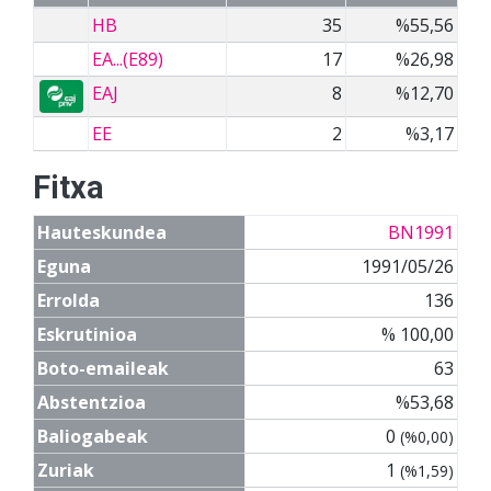
HB
35
%55,56
EA...(E89)
17
%26,98
EAJ
8
%12,70
EE
2
%3,17
Fitxa
Hauteskundea
BN1991
Eguna
1991/05/26
Errolda
136
Eskrutinioa
% 100,00
Boto-emaileak
63
Abstentzioa
%53,68
Baliogabeak
0
(%0,00)
Zuriak
1
(%1,59)