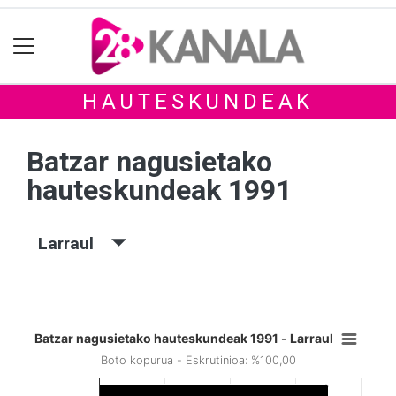
HAUTESKUNDEAK
Batzar nagusietako
hauteskundeak 1991
Larraul
Batzar nagusietako hauteskundeak 1991 - Larraul
Boto kopurua - Eskrutinioa: %100,00