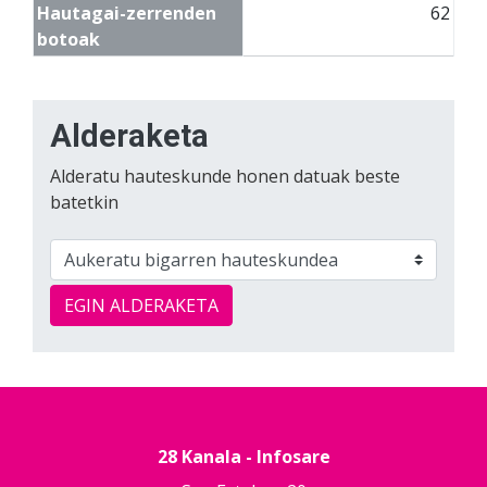
Hautagai-zerrenden
62
botoak
Alderaketa
Alderatu hauteskunde honen datuak beste
batetkin
EGIN ALDERAKETA
28 Kanala - Infosare