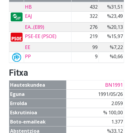
HB
432
%31,51
EAJ
322
%23,49
EA...(E89)
276
%20,13
PSE-EE (PSOE)
219
%15,97
EE
99
%7,22
PP
9
%0,66
Fitxa
Hauteskundea
BN1991
Eguna
1991/05/26
Errolda
2.059
Eskrutinioa
% 100,00
Boto-emaileak
1.377
Abstentzioa
%33,12