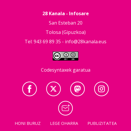
28 Kanala - Infosare
San Esteban 20
Tolosa (Gipuzkoa)
Tel: 943 69 89 35 -
info@28kanala.eus
Codesyntaxek garatua
HONI BURUZ
LEGE OHARRA
PUBLIZITATEA