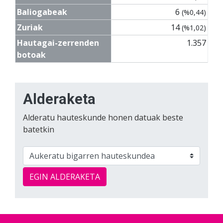
Baliogabeak
6
(%0,44)
Zuriak
14
(%1,02)
Hautagai-zerrenden
1.357
botoak
Alderaketa
Alderatu hauteskunde honen datuak beste
batetkin
EGIN ALDERAKETA