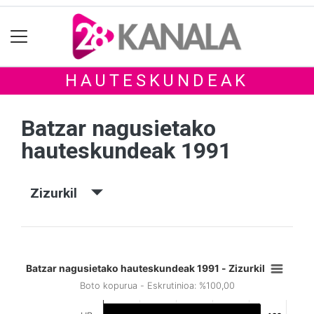
HAUTESKUNDEAK
Batzar nagusietako
hauteskundeak 1991
Zizurkil
Batzar nagusietako hauteskundeak 1991 - Zizurkil
Boto kopurua - Eskrutinioa: %100,00