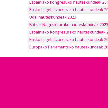
Espainiako kongresuko hauteskundeak 201
Eusko Legebiltzarrerako hauteskundeak 2
Udal hauteskundeak 2023
Batzar Nagusietarako hauteskundeak 202
Espainiako Kongresurako hauteskundeak 
Eusko Legebiltzarrerako hauteskundeak 2
Europako Parlamentuko hauteskundeak 2