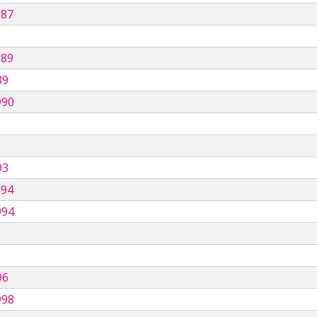
987
989
89
990
93
994
994
96
998