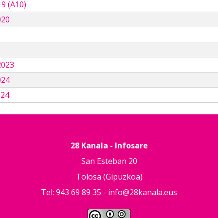
9 (A10)
020
3
2023
024
024
28 Kanala - Infosare
San Esteban 20
Tolosa (Gipuzkoa)
Tel: 943 69 89 35 -
info@28kanala.eus