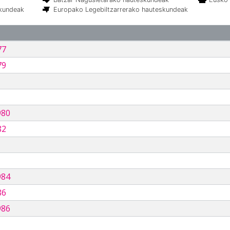
skundeak
Europako Legebiltzarrerako hauteskundeak
77
79
980
82
984
86
986