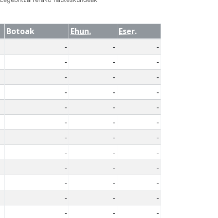
Botoak
Ehun.
Eser.
-
-
-
-
-
-
-
-
-
-
-
-
-
-
-
-
-
-
-
-
-
-
-
-
-
-
-
-
-
-
-
-
-
-
-
-