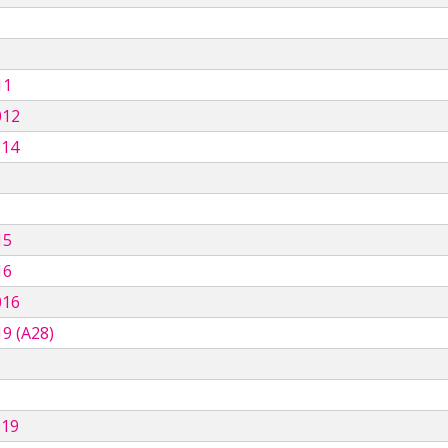
11
012
014
15
16
016
9 (A28)
019