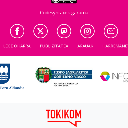
Codesyntaxek garatua
LEGE OHARRA
PUBLIZITATEA
ARAUAK
HARREMANE