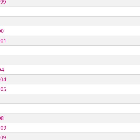
999
00
001
04
004
005
08
009
009