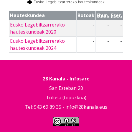
Eusko Legebiltzarrerako hauteskundeak
Hauteskundea
Botoak
Ehun.
Eser.
Eusko Legebiltzarrerako
-
-
-
hauteskundeak 2020
Eusko Legebiltzarrerako
-
-
-
hauteskundeak 2024
28 Kanala - Infosare
San Esteban 20
Tolosa (Gipuzkoa)
Tel: 943 69 89 35 -
info@28kanala.eus