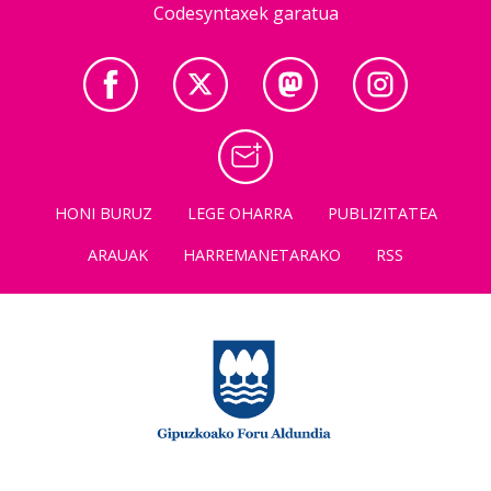
Codesyntaxek garatua
HONI BURUZ
LEGE OHARRA
PUBLIZITATEA
ARAUAK
HARREMANETARAKO
RSS