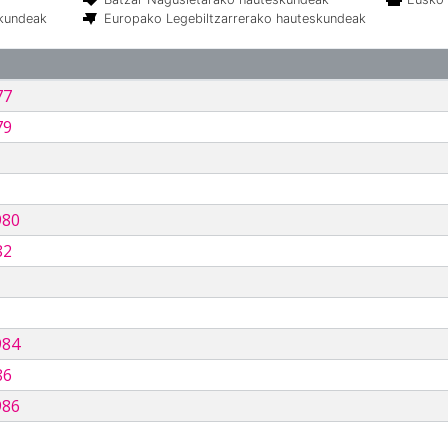
skundeak
Europako Legebiltzarrerako hauteskundeak
77
79
980
82
984
86
986