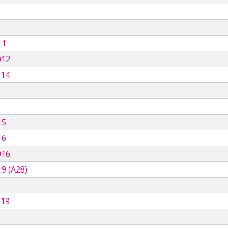
11
012
014
15
16
016
9 (A28)
019