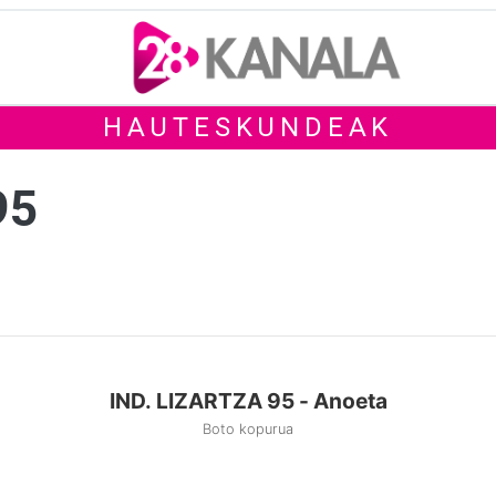
HAUTESKUNDEAK
95
IND. LIZARTZA 95 - Anoeta
Boto kopurua