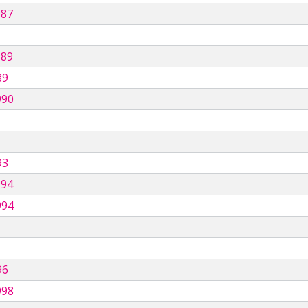
987
989
89
990
93
994
994
96
998