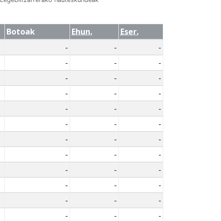
Botoak
Ehun.
Eser.
-
-
-
-
-
-
-
-
-
-
-
-
-
-
-
-
-
-
-
-
-
-
-
-
-
-
-
-
-
-
-
-
-
-
-
-