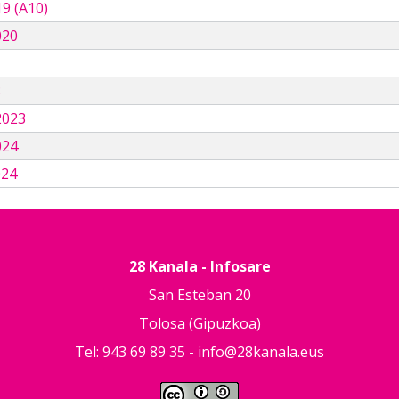
9 (A10)
020
3
2023
024
024
28 Kanala - Infosare
San Esteban 20
Tolosa (Gipuzkoa)
Tel: 943 69 89 35 -
info@28kanala.eus