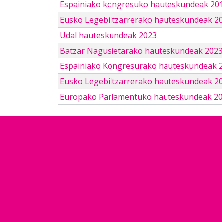
Espainiako kongresuko hauteskundeak 201
Eusko Legebiltzarrerako hauteskundeak 2
Udal hauteskundeak 2023
Batzar Nagusietarako hauteskundeak 202
Espainiako Kongresurako hauteskundeak 
Eusko Legebiltzarrerako hauteskundeak 2
Europako Parlamentuko hauteskundeak 2