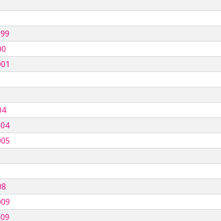
999
00
001
04
004
005
08
009
009