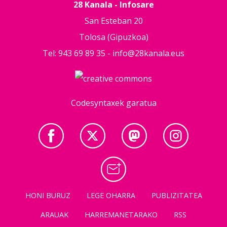
28 Kanala - Infosare
San Esteban 20
Tolosa (Gipuzkoa)
Tel: 943 69 89 35 -
info@28kanala.eus
Codesyntaxek garatua
HONI BURUZ
LEGE OHARRA
PUBLIZITATEA
ARAUAK
HARREMANETARAKO
RSS