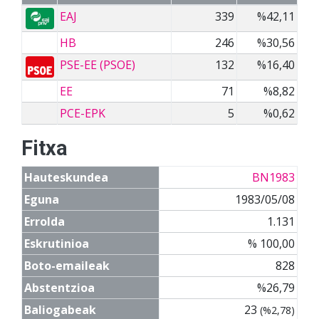
EAJ
339
%42,11
HB
246
%30,56
PSE-EE (PSOE)
132
%16,40
EE
71
%8,82
PCE-EPK
5
%0,62
Fitxa
Hauteskundea
BN1983
Eguna
1983/05/08
Errolda
1.131
Eskrutinioa
% 100,00
Boto-emaileak
828
Abstentzioa
%26,79
Baliogabeak
23
(%2,78)