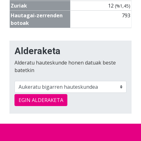
Zuriak
12
(%1,45)
Hautagai-zerrenden
793
botoak
Alderaketa
Alderatu hauteskunde honen datuak beste
batetkin
EGIN ALDERAKETA