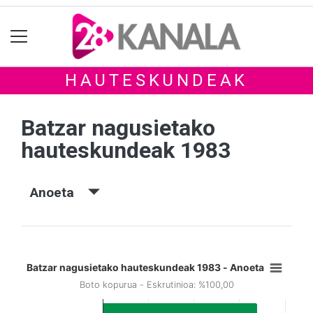
HAUTESKUNDEAK
Batzar nagusietako
hauteskundeak 1983
Anoeta
Batzar nagusietako hauteskundeak 1983 - Anoeta
Boto kopurua - Eskrutinioa: %100,00