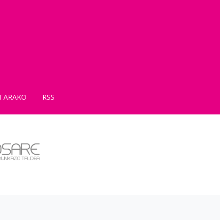
TARAKO
RSS