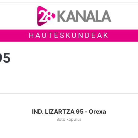
HAUTESKUNDEAK
95
IND. LIZARTZA 95 - Orexa
Boto kopurua