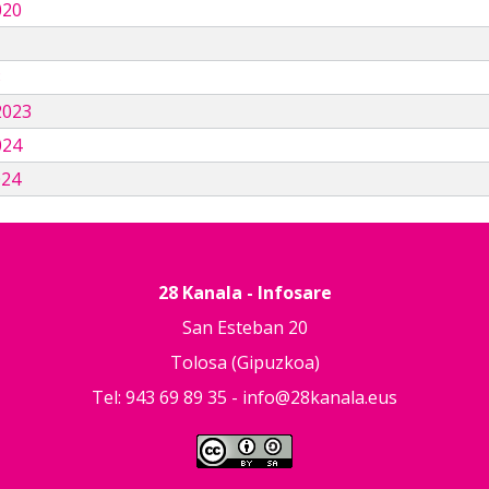
020
3
2023
024
024
28 Kanala - Infosare
San Esteban 20
Tolosa (Gipuzkoa)
Tel: 943 69 89 35 -
info@28kanala.eus