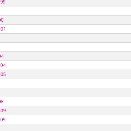
999
00
001
04
004
005
08
009
009