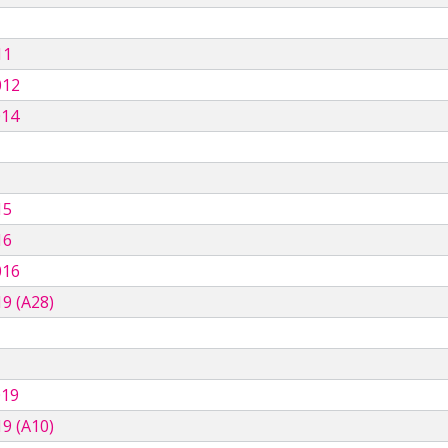
11
012
014
15
16
016
9 (A28)
019
9 (A10)