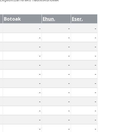
Botoak
Ehun.
Eser.
-
-
-
-
-
-
-
-
-
-
-
-
-
-
-
-
-
-
-
-
-
-
-
-
-
-
-
-
-
-
-
-
-
-
-
-