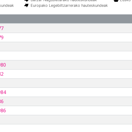
skundeak
Europako Legebiltzarrerako hauteskundeak
77
79
980
82
984
86
986