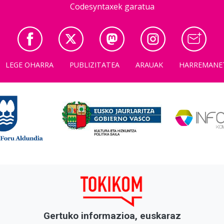
Codesyntaxek garatua
LEGE OHARRA
PUBLIZITATEA
ARAUAK
HARREMANE
Gertuko informazioa, euskaraz