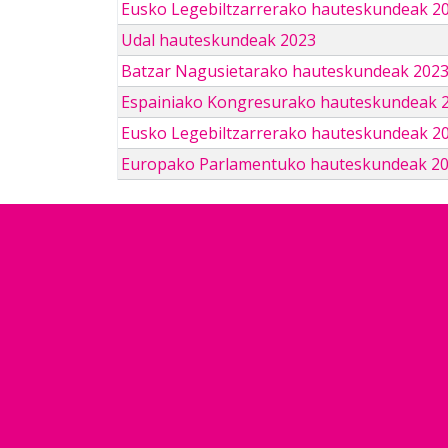
Eusko Legebiltzarrerako hauteskundeak 2
Udal hauteskundeak 2023
Batzar Nagusietarako hauteskundeak 202
Espainiako Kongresurako hauteskundeak 
Eusko Legebiltzarrerako hauteskundeak 2
Europako Parlamentuko hauteskundeak 2