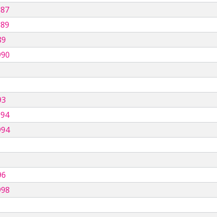
987
989
89
990
93
994
994
96
998