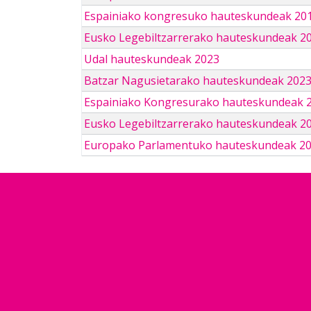
Espainiako kongresuko hauteskundeak 201
Eusko Legebiltzarrerako hauteskundeak 2
Udal hauteskundeak 2023
Batzar Nagusietarako hauteskundeak 202
Espainiako Kongresurako hauteskundeak 
Eusko Legebiltzarrerako hauteskundeak 2
Europako Parlamentuko hauteskundeak 2