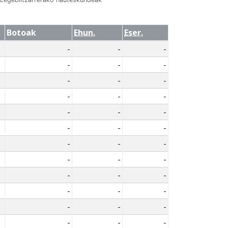
Botoak
Ehun.
Eser.
-
-
-
-
-
-
-
-
-
-
-
-
-
-
-
-
-
-
-
-
-
-
-
-
-
-
-
-
-
-
-
-
-
-
-
-