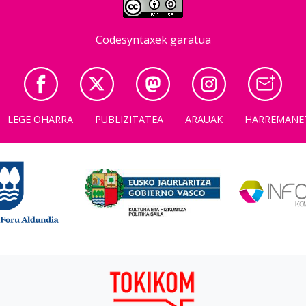
Codesyntaxek garatua
LEGE OHARRA
PUBLIZITATEA
ARAUAK
HARREMANE