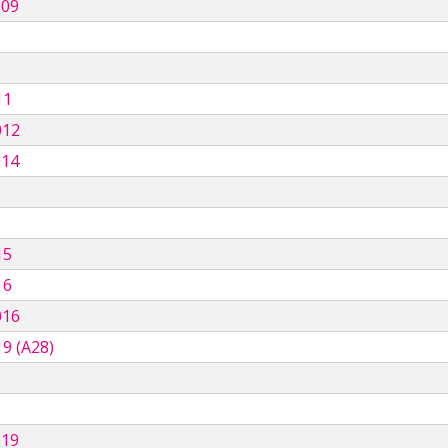
009
11
012
014
15
16
016
9 (A28)
019