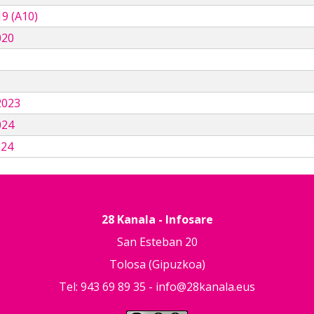
9 (A10)
020
3
2023
024
024
28 Kanala - Infosare
San Esteban 20
Tolosa (Gipuzkoa)
Tel: 943 69 89 35 -
info@28kanala.eus