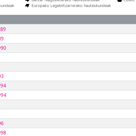
skundeak
Europako Legebiltzarrerako hauteskundeak
989
89
990
93
994
994
96
998