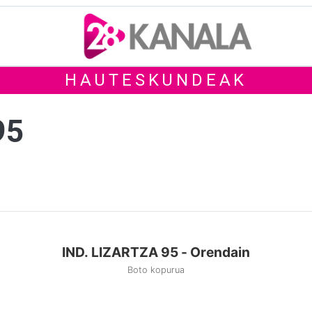
HAUTESKUNDEAK
95
IND. LIZARTZA 95 - Orendain
Boto kopurua