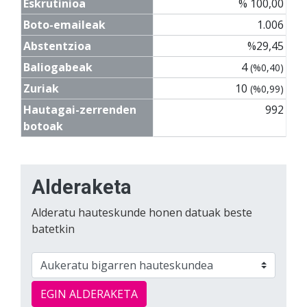
Eskrutinioa
% 100,00
Boto-emaileak
1.006
Abstentzioa
%29,45
Baliogabeak
4
(%0,40)
Zuriak
10
(%0,99)
Hautagai-zerrenden
992
botoak
Alderaketa
Alderatu hauteskunde honen datuak beste
batetkin
EGIN ALDERAKETA