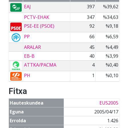
EAJ
397
%39,62
PCTV-EHAK
347
%34,63
PSE-EE (PSOE)
92
%9,18
PP
66
%6,59
ARALAR
45
%4,49
EB-B
40
%3,99
ATTKA/PACMA
4
%0,40
PH
1
%0,10
Fitxa
Hauteskundea
EUS2005
Eguna
2005/04/17
Errolda
1.426