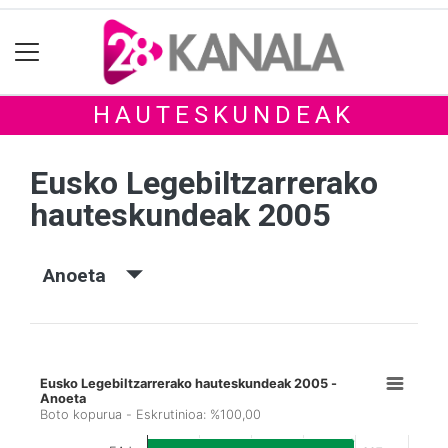
HAUTESKUNDEAK
Eusko Legebiltzarrerako
hauteskundeak 2005
Anoeta
Eusko Legebiltzarrerako hauteskundeak 2005 -
Anoeta
Boto kopurua - Eskrutinioa: %100,00