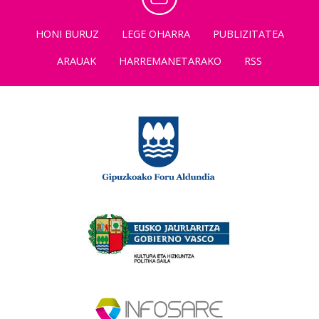
HONI BURUZ
LEGE OHARRA
PUBLIZITATEA
ARAUAK
HARREMANETARAKO
RSS