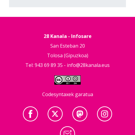
28 Kanala - Infosare
San Esteban 20
Tolosa (Gipuzkoa)
Tel: 943 69 89 35 -
info@28kanala.eus
Codesyntaxek garatua