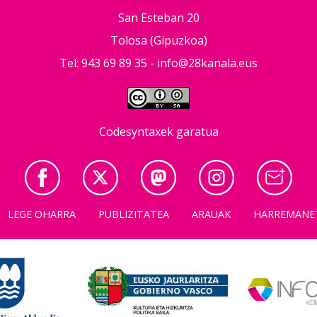
San Esteban 20
Tolosa (Gipuzkoa)
Tel: 943 69 89 35 -
info@28kanala.eus
Codesyntaxek garatua
LEGE OHARRA
PUBLIZITATEA
ARAUAK
HARREMANE