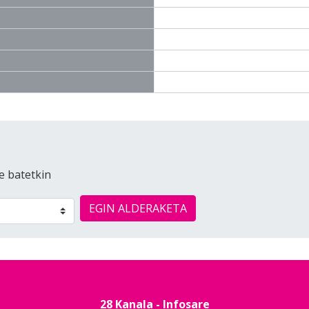
e batetkin
EGIN ALDERAKETA
28 Kanala - Infosare