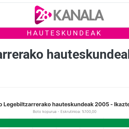
HAUTESKUNDEAK
arrerako hauteskunde
 Legebiltzarrerako hauteskundeak 2005 - Ikazt
Boto kopurua - Eskrutinioa: %100,00