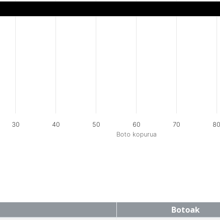
30
40
50
60
70
8
Boto kopurua
Botoak