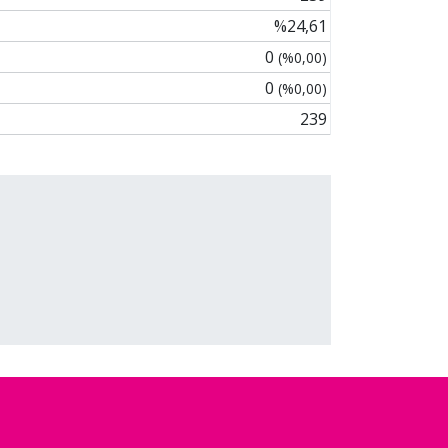
%24,61
0
(%0,00)
0
(%0,00)
239