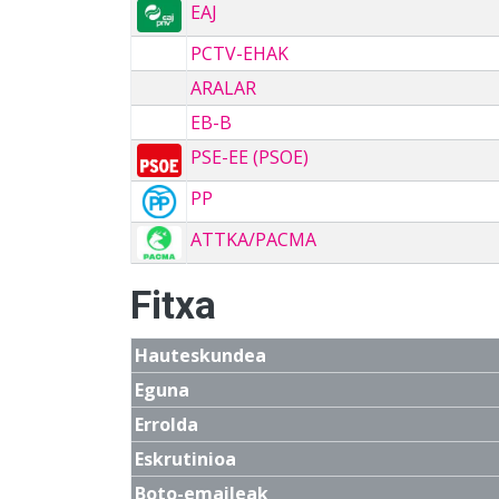
EAJ
PCTV-EHAK
ARALAR
EB-B
PSE-EE (PSOE)
PP
ATTKA/PACMA
Fitxa
Hauteskundea
Eguna
Errolda
Eskrutinioa
Boto-emaileak