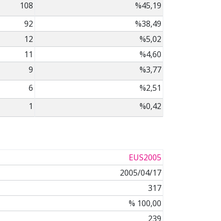
108
%45,19
92
%38,49
12
%5,02
11
%4,60
9
%3,77
6
%2,51
1
%0,42
EUS2005
2005/04/17
317
% 100,00
239