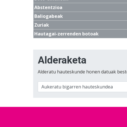
Abstentzioa
Baliogabeak
Zuriak
Hautagai-zerrenden botoak
Alderaketa
Alderatu hauteskunde honen datuak best