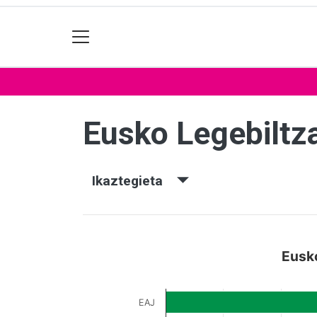
Eusko Legebiltz
Ikaztegieta
Eusko
EAJ