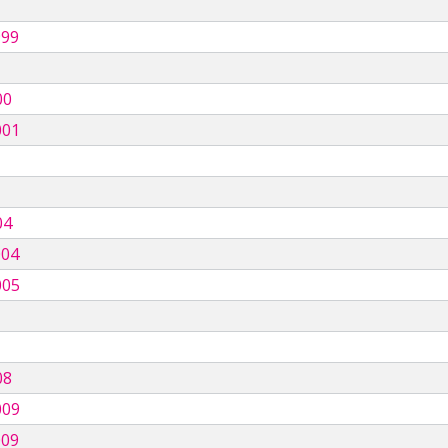
999
00
001
04
004
005
08
009
009