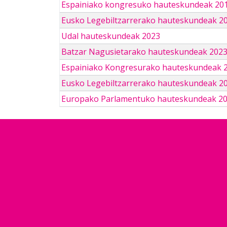
Espainiako kongresuko hauteskundeak 201
Eusko Legebiltzarrerako hauteskundeak 2
Udal hauteskundeak 2023
Batzar Nagusietarako hauteskundeak 202
Espainiako Kongresurako hauteskundeak 
Eusko Legebiltzarrerako hauteskundeak 2
Europako Parlamentuko hauteskundeak 2