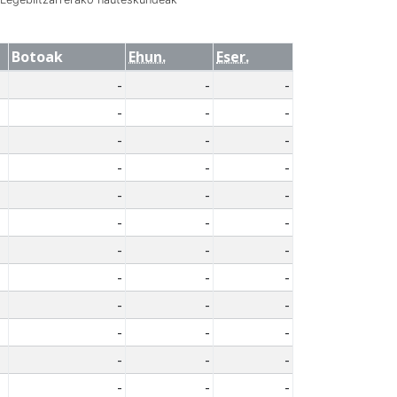
Botoak
Ehun.
Eser.
-
-
-
-
-
-
-
-
-
-
-
-
-
-
-
-
-
-
-
-
-
-
-
-
-
-
-
-
-
-
-
-
-
-
-
-