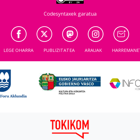
Codesyntaxek garatua
LEGE OHARRA
PUBLIZITATEA
ARAUAK
HARREMANE