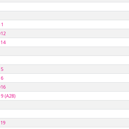
11
012
014
15
16
016
9 (A28)
019