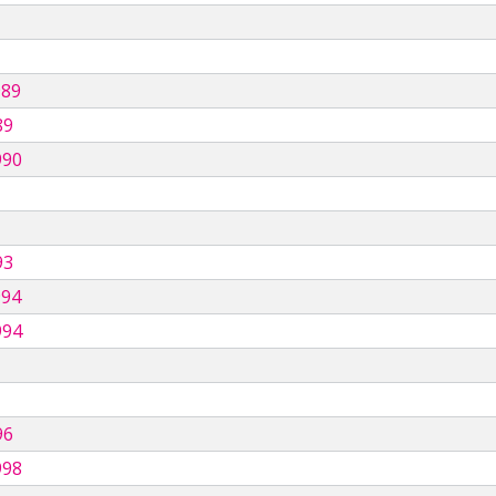
989
89
990
93
994
994
96
998