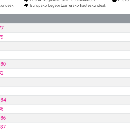
skundeak
Europako Legebiltzarrerako hauteskundeak
77
79
980
82
984
86
986
987