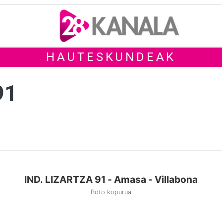
HAUTESKUNDEAK
91
IND. LIZARTZA 91 - Amasa - Villabona
Boto kopurua