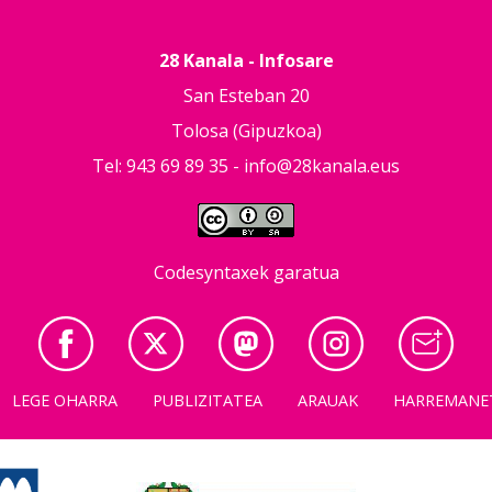
28 Kanala - Infosare
San Esteban 20
Tolosa (Gipuzkoa)
Tel: 943 69 89 35 -
info@28kanala.eus
Codesyntaxek garatua
LEGE OHARRA
PUBLIZITATEA
ARAUAK
HARREMANE