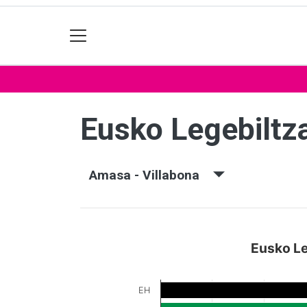
Eusko Legebiltz
Amasa - Villabona
Eusko Le
EH