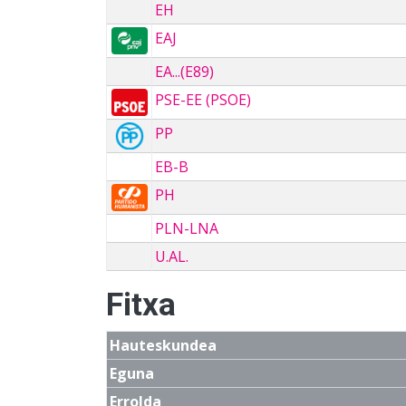
EH
EAJ
EA...(E89)
PSE-EE (PSOE)
PP
EB-B
PH
PLN-LNA
U.AL.
Fitxa
Hauteskundea
Eguna
Errolda