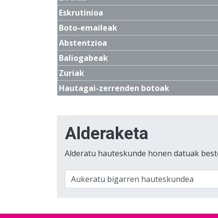
Eskrutinioa
Boto-emaileak
Abstentzioa
Baliogabeak
Zuriak
Hautagai-zerrenden botoak
Alderaketa
Alderatu hauteskunde honen datuak best