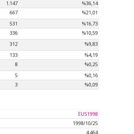
1.147
%36,14
667
%21,01
531
%16,73
336
%10,59
312
%9,83
133
%4,19
8
%0,25
5
%0,16
3
%0,09
EUS1998
1998/10/25
4.464