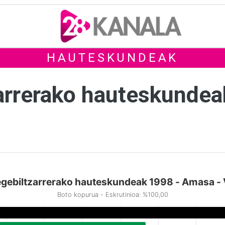
HAUTESKUNDEAK
arrerako hauteskunde
gebiltzarrerako hauteskundeak 1998 - Amasa - 
Boto kopurua - Eskrutinioa: %100,00