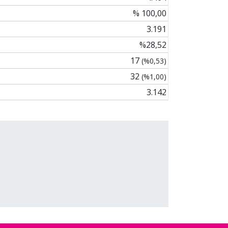
% 100,00
3.191
%28,52
17
(%0,53)
32
(%1,00)
3.142