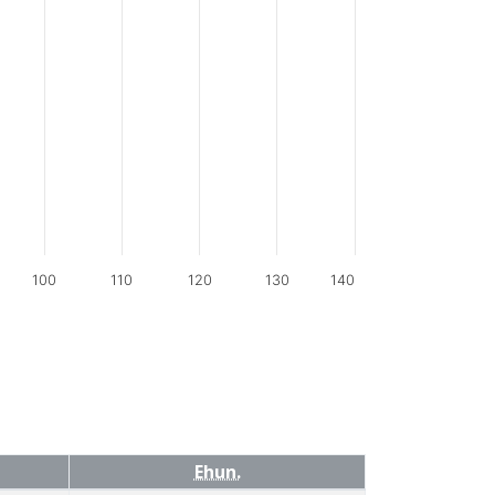
100
110
120
130
140
Ehun.