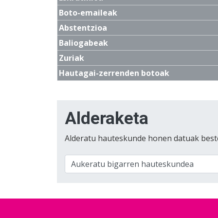
Boto-emaileak
Abstentzioa
Baliogabeak
Zuriak
Hautagai-zerrenden botoak
Alderaketa
Alderatu hauteskunde honen datuak best