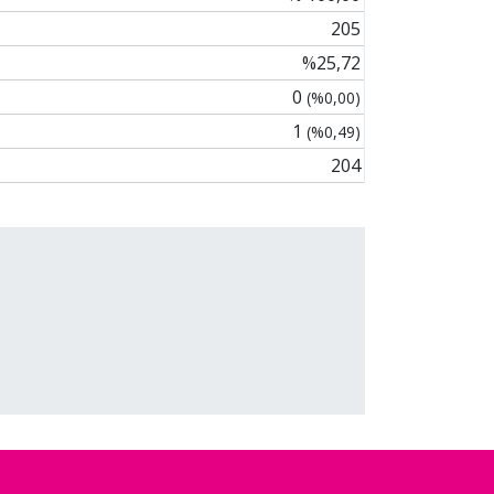
205
%25,72
0
(%0,00)
1
(%0,49)
204