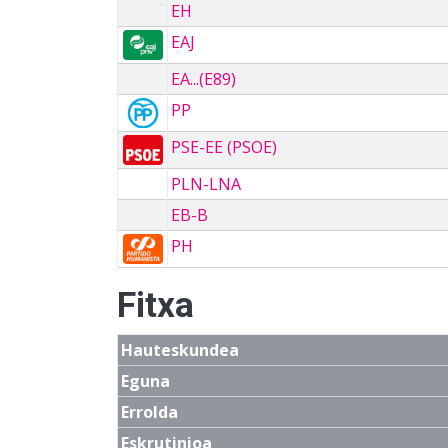
EH
EAJ
EA...(E89)
PP
PSE-EE (PSOE)
PLN-LNA
EB-B
PH
Fitxa
Hauteskundea
Eguna
Errolda
Eskrutinioa