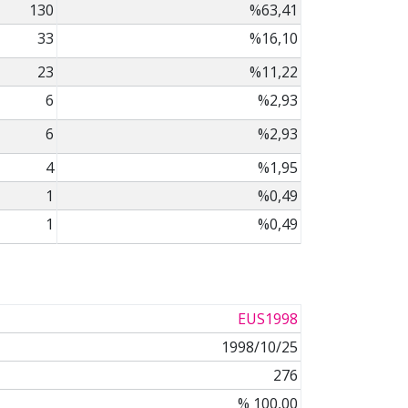
130
%63,41
33
%16,10
23
%11,22
6
%2,93
6
%2,93
4
%1,95
1
%0,49
1
%0,49
EUS1998
1998/10/25
276
% 100,00