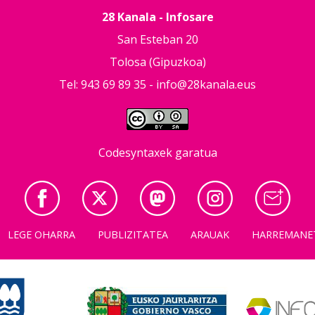
28 Kanala - Infosare
San Esteban 20
Tolosa (Gipuzkoa)
Tel: 943 69 89 35 -
info@28kanala.eus
Codesyntaxek garatua
LEGE OHARRA
PUBLIZITATEA
ARAUAK
HARREMANE