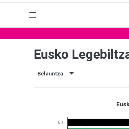
Eusko Legebiltz
Belauntza
Eusk
EH