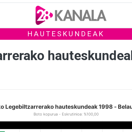
HAUTESKUNDEAK
arrerako hauteskunde
o Legebiltzarrerako hauteskundeak 1998 - Bela
Boto kopurua - Eskrutinioa: %100,00