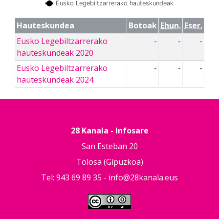
Eusko Legebiltzarrerako hauteskundeak
Hauteskundea
Botoak
Ehun.
Eser.
Eusko Legebiltzarrerako
-
-
-
hauteskundeak 2020
Eusko Legebiltzarrerako
-
-
-
hauteskundeak 2024
28 Kanala - Infosare
San Esteban 20
Tolosa (Gipuzkoa)
Tel: 943 69 89 35 -
info@28kanala.eus