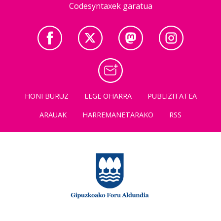
Codesyntaxek garatua
HONI BURUZ
LEGE OHARRA
PUBLIZITATEA
ARAUAK
HARREMANETARAKO
RSS