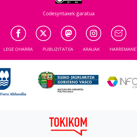
Codesyntaxek garatua
LEGE OHARRA
PUBLIZITATEA
ARAUAK
HARREMANE