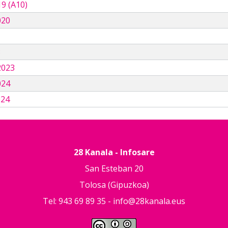
9 (A10)
020
3
2023
024
024
28 Kanala - Infosare
San Esteban 20
Tolosa (Gipuzkoa)
Tel: 943 69 89 35 -
info@28kanala.eus