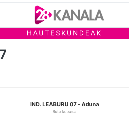
HAUTESKUNDEAK
07
IND. LEABURU 07 - Aduna
Boto kopurua