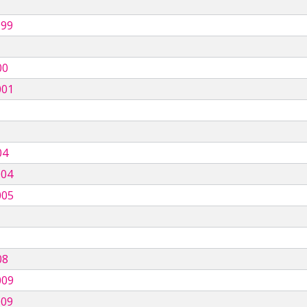
999
00
001
04
004
005
08
009
009