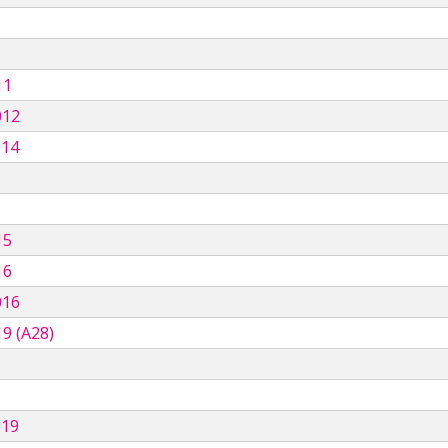
11
012
014
15
16
016
9 (A28)
019