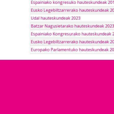
Espainiako kongresuko hauteskundeak 201
Eusko Legebiltzarrerako hauteskundeak 2
Udal hauteskundeak 2023
Batzar Nagusietarako hauteskundeak 202
Espainiako Kongresurako hauteskundeak 
Eusko Legebiltzarrerako hauteskundeak 2
Europako Parlamentuko hauteskundeak 2