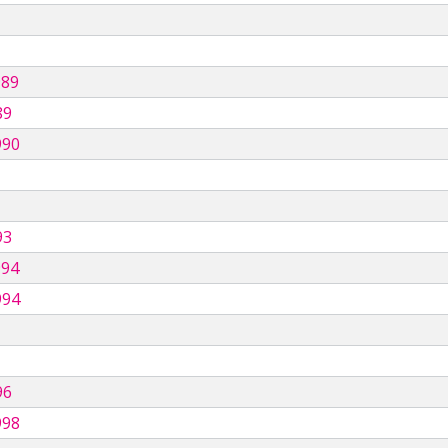
989
89
990
93
994
994
96
998