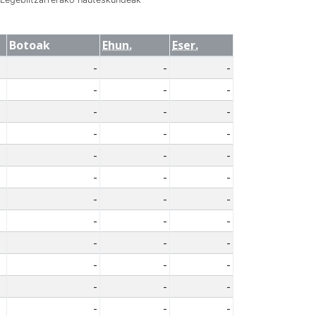
Botoak
Ehun.
Eser.
-
-
-
-
-
-
-
-
-
-
-
-
-
-
-
-
-
-
-
-
-
-
-
-
-
-
-
-
-
-
-
-
-
-
-
-