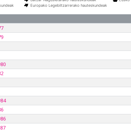
skundeak
Europako Legebiltzarrerako hauteskundeak
77
79
980
82
984
86
986
987