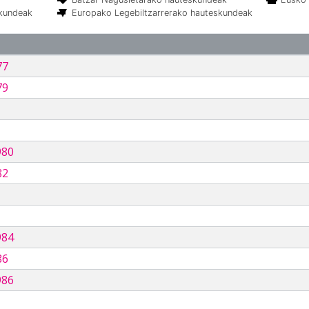
skundeak
Europako Legebiltzarrerako hauteskundeak
77
79
980
82
984
86
986