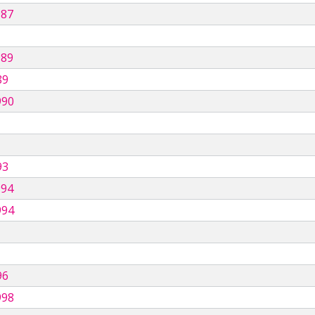
987
989
89
990
93
994
994
96
998