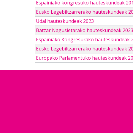
Espainiako kongresuko hauteskundeak 201
Eusko Legebiltzarrerako hauteskundeak 2
Udal hauteskundeak 2023
Batzar Nagusietarako hauteskundeak 202
Espainiako Kongresurako hauteskundeak 
Eusko Legebiltzarrerako hauteskundeak 2
Europako Parlamentuko hauteskundeak 2