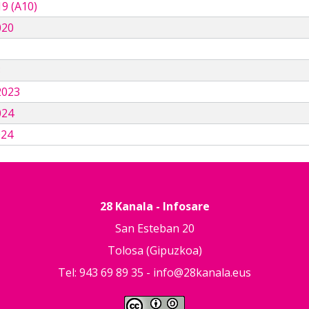
9 (A10)
020
3
2023
024
024
28 Kanala - Infosare
San Esteban 20
Tolosa (Gipuzkoa)
Tel: 943 69 89 35 -
info@28kanala.eus