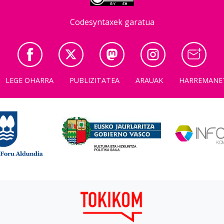
Codesyntaxek garatua
LEGE OHARRA
PUBLIZITATEA
ARAUAK
HARREMANE