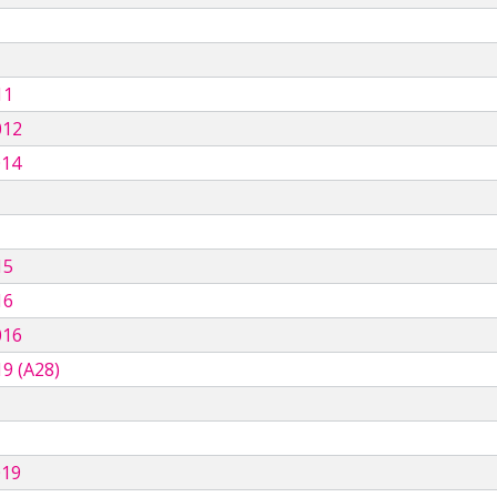
11
012
014
15
16
016
9 (A28)
019