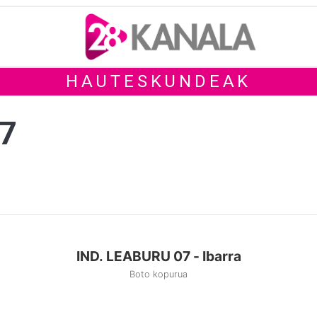
HAUTESKUNDEAK
07
IND. LEABURU 07 - Ibarra
Boto kopurua