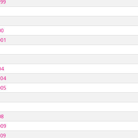
999
00
001
04
004
005
08
009
009