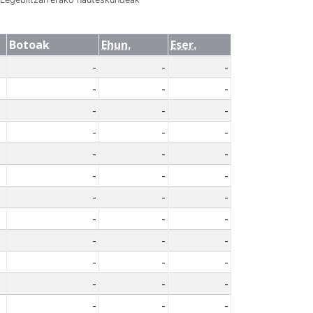
Botoak
Ehun.
Eser.
-
-
-
-
-
-
-
-
-
-
-
-
-
-
-
-
-
-
-
-
-
-
-
-
-
-
-
-
-
-
-
-
-
-
-
-