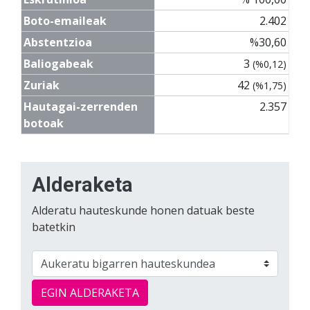
Boto-emaileak
2.402
Abstentzioa
%30,60
Baliogabeak
3
(%0,12)
Zuriak
42
(%1,75)
Hautagai-zerrenden
2.357
botoak
Alderaketa
Alderatu hauteskunde honen datuak beste
batetkin
EGIN ALDERAKETA