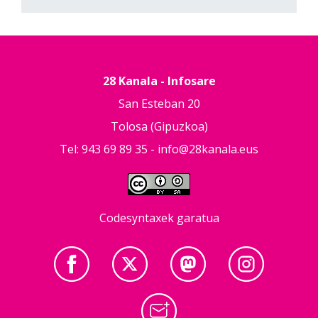
28 Kanala - Infosare
San Esteban 20
Tolosa (Gipuzkoa)
Tel: 943 69 89 35 -
info@28kanala.eus
Codesyntaxek garatua