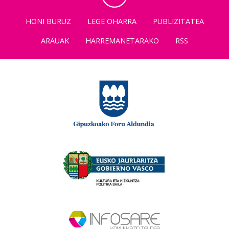
HONI BURUZ
LEGE OHARRA
PUBLIZITATEA
ARAUAK
HARREMANETARAKO
RSS