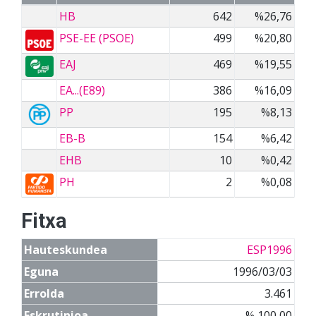
HB
642
%26,76
PSE-EE (PSOE)
499
%20,80
EAJ
469
%19,55
EA...(E89)
386
%16,09
PP
195
%8,13
EB-B
154
%6,42
EHB
10
%0,42
PH
2
%0,08
Fitxa
Hauteskundea
ESP1996
Eguna
1996/03/03
Errolda
3.461
Eskrutinioa
% 100,00