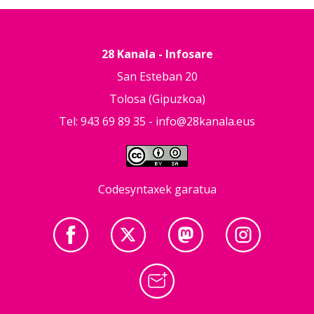
28 Kanala - Infosare
San Esteban 20
Tolosa (Gipuzkoa)
Tel: 943 69 89 35 -
info@28kanala.eus
Codesyntaxek garatua