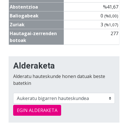
Abstentzioa
%41,67
Baliogabeak
0
(%0,00)
Zuriak
3
(%1,07)
Hautagai-zerrenden
277
botoak
Alderaketa
Alderatu hauteskunde honen datuak beste
batetkin
EGIN ALDERAKETA