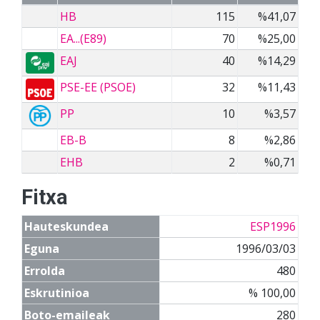
HB
115
%41,07
EA...(E89)
70
%25,00
EAJ
40
%14,29
PSE-EE (PSOE)
32
%11,43
PP
10
%3,57
EB-B
8
%2,86
EHB
2
%0,71
Fitxa
Hauteskundea
ESP1996
Eguna
1996/03/03
Errolda
480
Eskrutinioa
% 100,00
Boto-emaileak
280