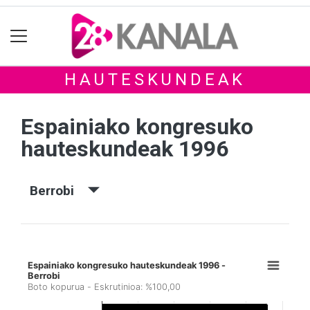
HAUTESKUNDEAK
Espainiako kongresuko
hauteskundeak 1996
Berrobi
Espainiako kongresuko hauteskundeak 1996 -
Berrobi
Boto kopurua - Eskrutinioa: %100,00