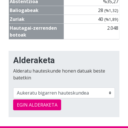
Abstentzioa
%35,27
Baliogabeak
28
(%1,32)
Zuriak
40
(%1,89)
Hautagai-zerrenden
2.048
botoak
Alderaketa
Alderatu hauteskunde honen datuak beste
batetkin
EGIN ALDERAKETA