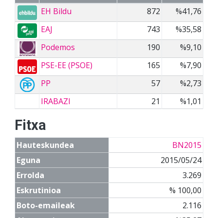
EH Bildu
872
%41,76
EAJ
743
%35,58
Podemos
190
%9,10
PSE-EE (PSOE)
165
%7,90
PP
57
%2,73
IRABAZI
21
%1,01
Fitxa
Hauteskundea
BN2015
Eguna
2015/05/24
Errolda
3.269
Eskrutinioa
% 100,00
Boto-emaileak
2.116