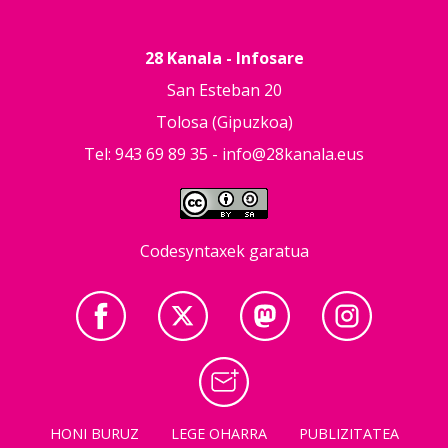
28 Kanala - Infosare
San Esteban 20
Tolosa (Gipuzkoa)
Tel: 943 69 89 35 -
info@28kanala.eus
Codesyntaxek garatua
HONI BURUZ
LEGE OHARRA
PUBLIZITATEA