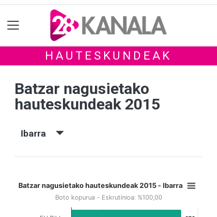
HAUTESKUNDEAK
Batzar nagusietako
hauteskundeak 2015
Ibarra
Batzar nagusietako hauteskundeak 2015 - Ibarra
Boto kopurua - Eskrutinioa: %100,00