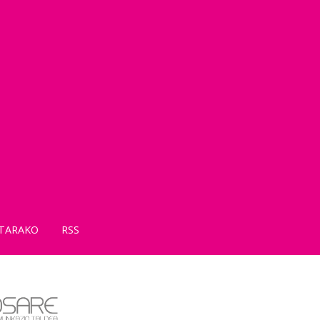
TARAKO
RSS