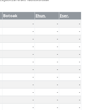
Botoak
Ehun.
Eser.
-
-
-
-
-
-
-
-
-
-
-
-
-
-
-
-
-
-
-
-
-
-
-
-
-
-
-
-
-
-
-
-
-
-
-
-