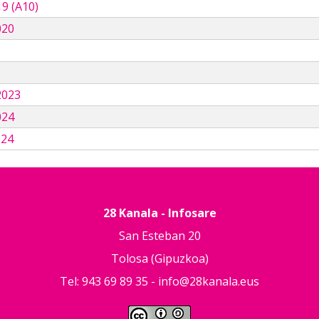
9 (A10)
020
3
2023
024
024
28 Kanala - Infosare
San Esteban 20
Tolosa (Gipuzkoa)
Tel: 943 69 89 35 -
info@28kanala.eus