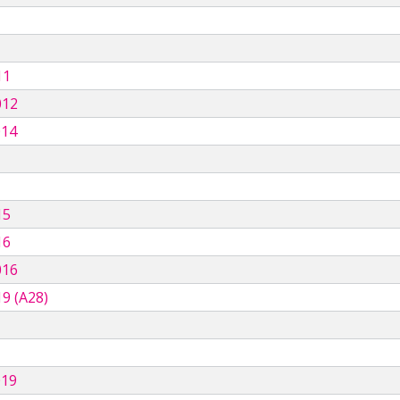
11
012
014
15
16
016
9 (A28)
019