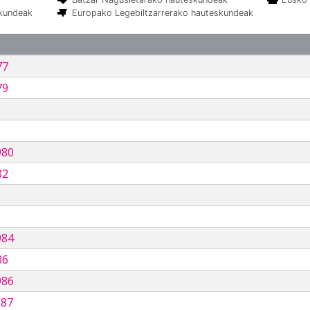
skundeak
Europako Legebiltzarrerako hauteskundeak
77
79
980
82
984
86
986
987