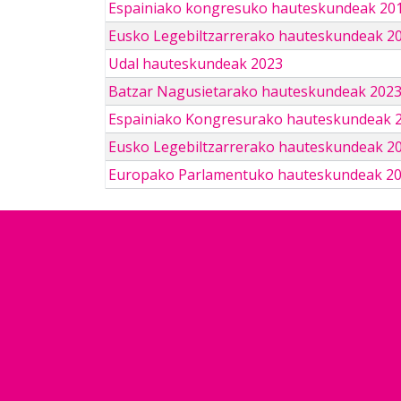
Espainiako kongresuko hauteskundeak 201
Eusko Legebiltzarrerako hauteskundeak 2
Udal hauteskundeak 2023
Batzar Nagusietarako hauteskundeak 202
Espainiako Kongresurako hauteskundeak 
Eusko Legebiltzarrerako hauteskundeak 2
Europako Parlamentuko hauteskundeak 2