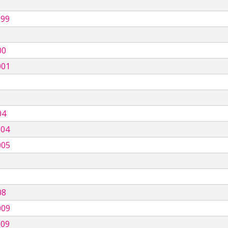
999
00
001
04
004
005
08
009
009