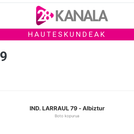
HAUTESKUNDEAK
79
IND. LARRAUL 79 - Albiztur
Boto kopurua