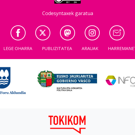
Codesyntaxek garatua
LEGE OHARRA
PUBLIZITATEA
ARAUAK
HARREMANE