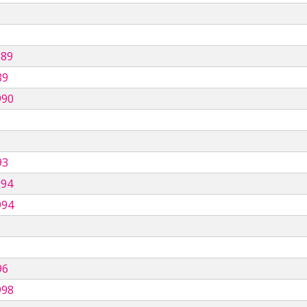
989
89
990
93
994
994
96
998