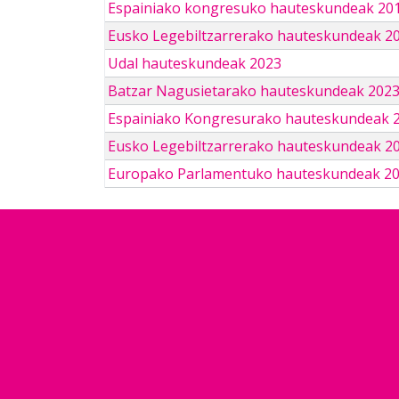
Espainiako kongresuko hauteskundeak 201
Eusko Legebiltzarrerako hauteskundeak 2
Udal hauteskundeak 2023
Batzar Nagusietarako hauteskundeak 202
Espainiako Kongresurako hauteskundeak 
Eusko Legebiltzarrerako hauteskundeak 2
Europako Parlamentuko hauteskundeak 2