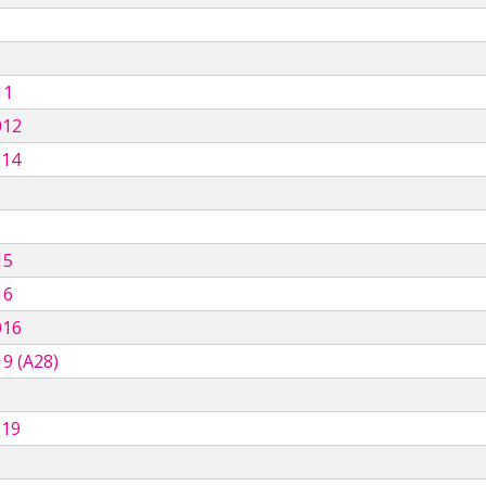
11
012
014
15
16
016
9 (A28)
019