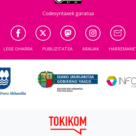
Codesyntaxek garatua
LEGE OHARRA
PUBLIZITATEA
ARAUAK
HARREMANE