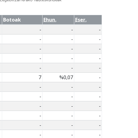
Botoak
Ehun.
Eser.
-
-
-
-
-
-
-
-
-
-
-
-
-
-
-
7
%0,07
-
-
-
-
-
-
-
-
-
-
-
-
-
-
-
-
-
-
-