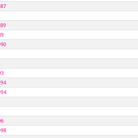
987
989
89
990
93
994
994
96
998