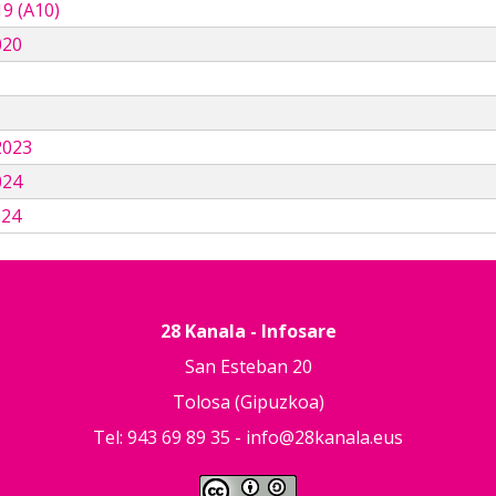
9 (A10)
020
3
2023
024
024
28 Kanala - Infosare
San Esteban 20
Tolosa (Gipuzkoa)
Tel: 943 69 89 35 -
info@28kanala.eus