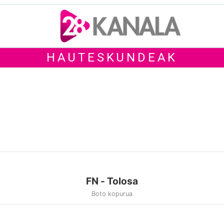
HAUTESKUNDEAK
FN - Tolosa
Boto kopurua