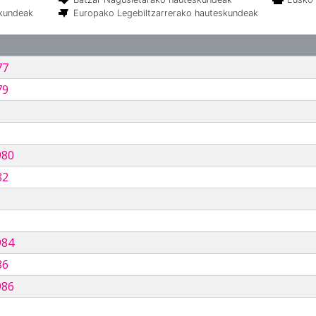
skundeak
Europako Legebiltzarrerako hauteskundeak
77
79
980
82
984
86
986