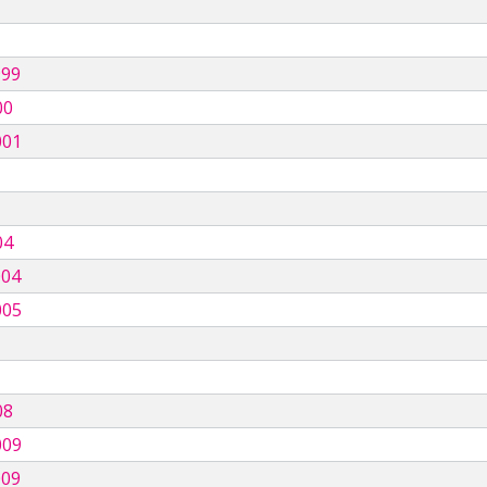
999
00
001
04
004
005
08
009
009