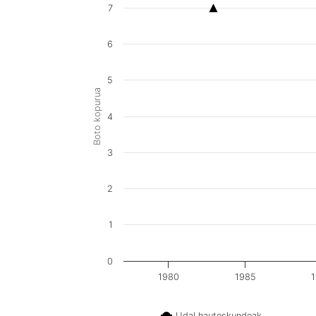
7
6
5
Boto kopurua
4
3
2
1
0
1980
1985
Udal hauteskundeak