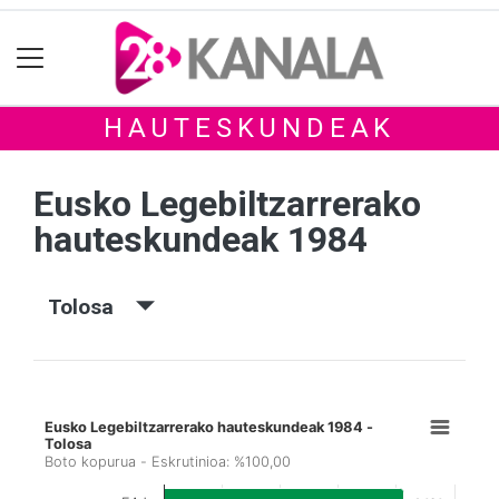
HAUTESKUNDEAK
Eusko Legebiltzarrerako
hauteskundeak 1984
Tolosa
Eusko Legebiltzarrerako hauteskundeak 1984 -
Tolosa
Boto kopurua - Eskrutinioa: %100,00