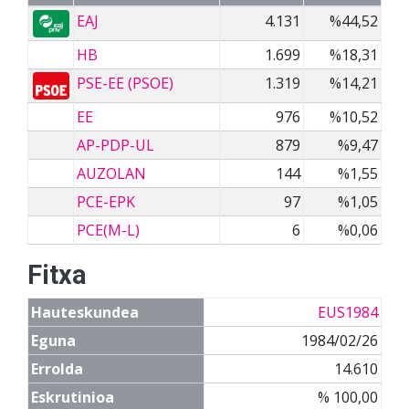
EAJ
4.131
%44,52
HB
1.699
%18,31
PSE-EE (PSOE)
1.319
%14,21
EE
976
%10,52
AP-PDP-UL
879
%9,47
AUZOLAN
144
%1,55
PCE-EPK
97
%1,05
PCE(M-L)
6
%0,06
Fitxa
Hauteskundea
EUS1984
Eguna
1984/02/26
Errolda
14.610
Eskrutinioa
% 100,00