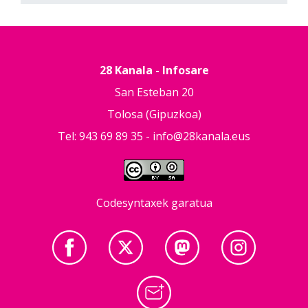
28 Kanala - Infosare
San Esteban 20
Tolosa (Gipuzkoa)
Tel: 943 69 89 35 -
info@28kanala.eus
Codesyntaxek garatua