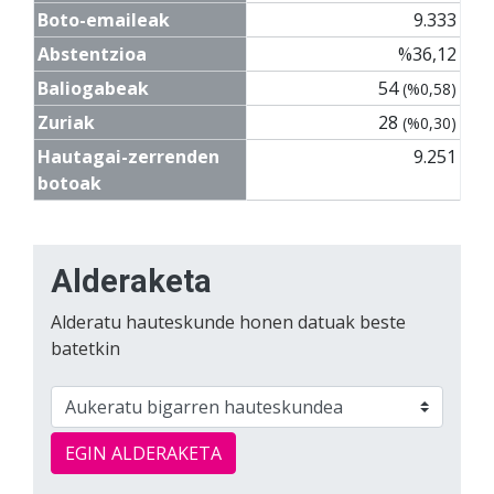
Boto-emaileak
9.333
Abstentzioa
%36,12
Baliogabeak
54
(%0,58)
Zuriak
28
(%0,30)
Hautagai-zerrenden
9.251
botoak
Alderaketa
Alderatu hauteskunde honen datuak beste
batetkin
EGIN ALDERAKETA