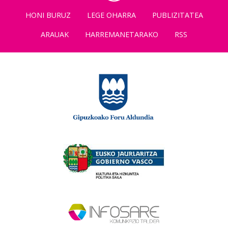
HONI BURUZ
LEGE OHARRA
PUBLIZITATEA
ARAUAK
HARREMANETARAKO
RSS