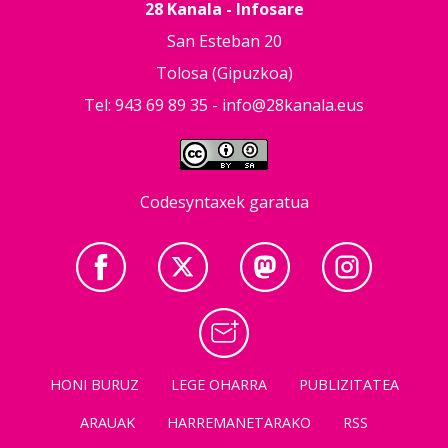
28 Kanala - Infosare
San Esteban 20
Tolosa (Gipuzkoa)
Tel: 943 69 89 35 -
info@28kanala.eus
Codesyntaxek garatua
HONI BURUZ
LEGE OHARRA
PUBLIZITATEA
ARAUAK
HARREMANETARAKO
RSS