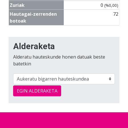
Zuriak
0
(%0,00)
Hautagai-zerrenden
72
botoak
Alderaketa
Alderatu hauteskunde honen datuak beste
batetkin
EGIN ALDERAKETA