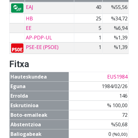
EAJ
40
%55,56
HB
25
%34,72
EE
5
%6,94
AP-PDP-UL
1
%1,39
PSE-EE (PSOE)
1
%1,39
Fitxa
Hauteskundea
EUS1984
Eguna
1984/02/26
Errolda
146
Eskrutinioa
% 100,00
Boto-emaileak
72
Abstentzioa
%50,68
Baliogabeak
0
(%0,00)