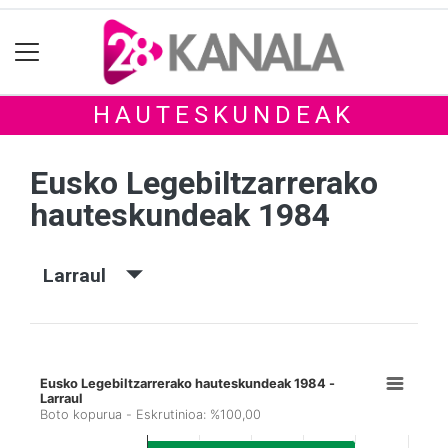
HAUTESKUNDEAK
Eusko Legebiltzarrerako
hauteskundeak 1984
Larraul
Eusko Legebiltzarrerako hauteskundeak 1984 -
Larraul
Boto kopurua - Eskrutinioa: %100,00