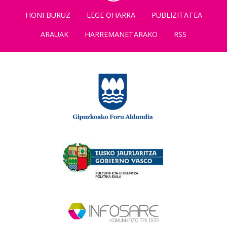
HONI BURUZ
LEGE OHARRA
PUBLIZITATEA
ARAUAK
HARREMANETARAKO
RSS