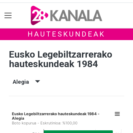
HAUTESKUNDEAK
Eusko Legebiltzarrerako
hauteskundeak 1984
Alegia
Eusko Legebiltzarrerako hauteskundeak 1984 -
Alegia
Boto kopurua - Eskrutinioa: %100,00