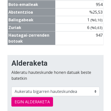
Boto-emaileak
954
Abstentzioa
%25,53
Baliogabeak
1
(%0,10)
Zuriak
6
(%0,63)
Hautagai-zerrenden
947
botoak
Alderaketa
Alderatu hauteskunde honen datuak beste
batetkin
EGIN ALDERAKETA