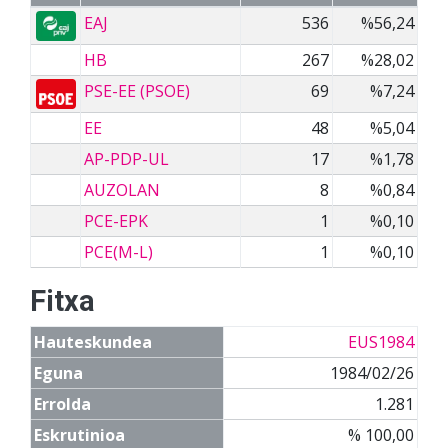
EAJ
536
%56,24
HB
267
%28,02
PSE-EE (PSOE)
69
%7,24
EE
48
%5,04
AP-PDP-UL
17
%1,78
AUZOLAN
8
%0,84
PCE-EPK
1
%0,10
PCE(M-L)
1
%0,10
Fitxa
Hauteskundea
EUS1984
Eguna
1984/02/26
Errolda
1.281
Eskrutinioa
% 100,00