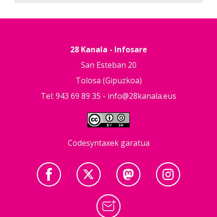
28 Kanala - Infosare
San Esteban 20
Tolosa (Gipuzkoa)
Tel: 943 69 89 35 -
info@28kanala.eus
Codesyntaxek garatua