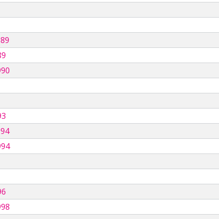
989
89
990
93
994
994
96
998