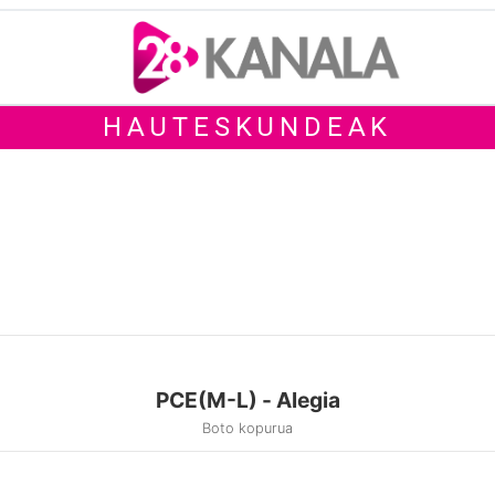
HAUTESKUNDEAK
PCE(M-L) - Alegia
Boto kopurua