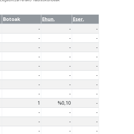
Botoak
Ehun.
Eser.
-
-
-
-
-
-
-
-
-
-
-
-
-
-
-
-
-
-
-
-
-
-
-
-
1
%0,10
-
-
-
-
-
-
-
-
-
-