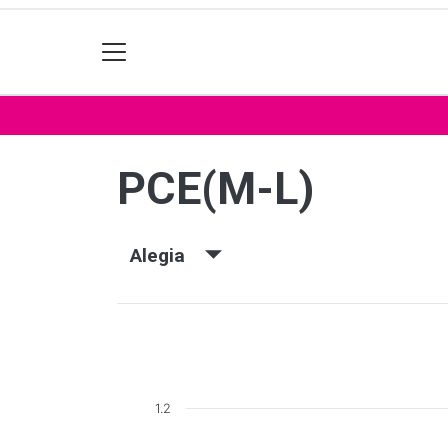
PCE(M-L)
Alegia
1.2