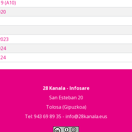
9 (A10)
020
3
2023
024
024
28 Kanala - Infosare
San Esteban 20
Tolosa (Gipuzkoa)
Tel: 943 69 89 35 -
info@28kanala.eus