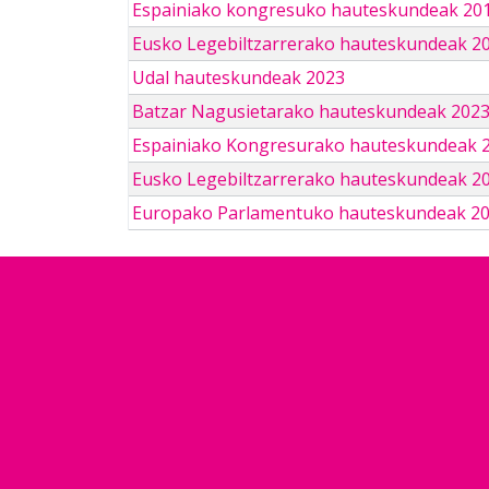
Espainiako kongresuko hauteskundeak 201
Eusko Legebiltzarrerako hauteskundeak 2
Udal hauteskundeak 2023
Batzar Nagusietarako hauteskundeak 202
Espainiako Kongresurako hauteskundeak 
Eusko Legebiltzarrerako hauteskundeak 2
Europako Parlamentuko hauteskundeak 2