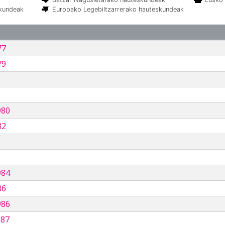
skundeak
Europako Legebiltzarrerako hauteskundeak
77
79
980
82
984
86
986
987