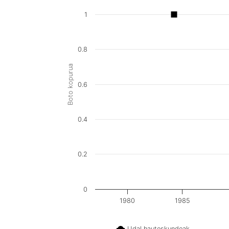
1
0.8
Boto kopurua
0.6
0.4
0.2
0
1980
1985
Udal hauteskundeak