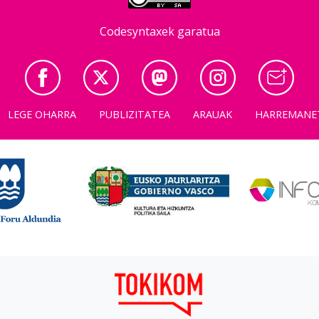
Codesyntaxek garatua
LEGE OHARRA
PUBLIZITATEA
ARAUAK
HARREMANE