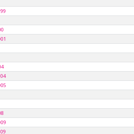
999
00
001
04
004
005
08
009
009