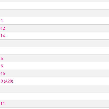
11
012
014
15
16
016
9 (A28)
019