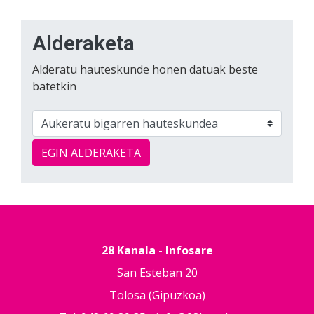
Alderaketa
Alderatu hauteskunde honen datuak beste
batetkin
EGIN ALDERAKETA
28 Kanala - Infosare
San Esteban 20
Tolosa (Gipuzkoa)