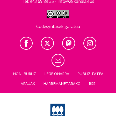
Tel: 943 69 89 35 -
info@28kanala.eus
Codesyntaxek garatua
HONI BURUZ
LEGE OHARRA
PUBLIZITATEA
ARAUAK
HARREMANETARAKO
RSS