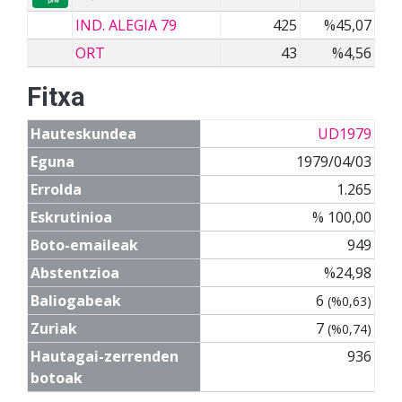
IND. ALEGIA 79
425
%45,07
ORT
43
%4,56
Fitxa
Hauteskundea
UD1979
Eguna
1979/04/03
Errolda
1.265
Eskrutinioa
% 100,00
Boto-emaileak
949
Abstentzioa
%24,98
Baliogabeak
6
(%0,63)
Zuriak
7
(%0,74)
Hautagai-zerrenden
936
botoak