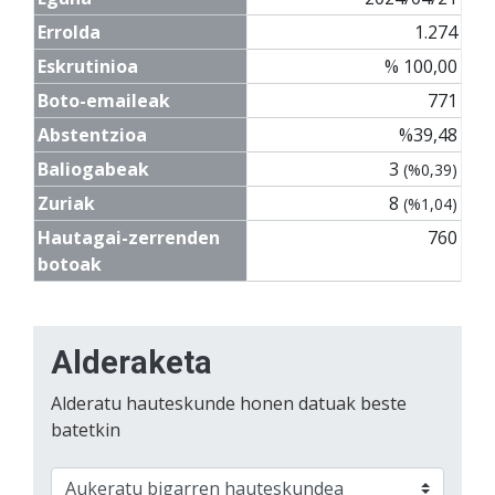
Errolda
1.274
Eskrutinioa
% 100,00
Boto-emaileak
771
Abstentzioa
%39,48
Baliogabeak
3
(%0,39)
Zuriak
8
(%1,04)
Hautagai-zerrenden
760
botoak
Alderaketa
Alderatu hauteskunde honen datuak beste
batetkin