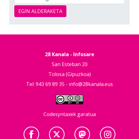
EGIN ALDERAKETA
28 Kanala - Infosare
San Esteban 20
Tolosa (Gipuzkoa)
Tel: 943 69 89 35 -
info@28kanala.eus
Codesyntaxek garatua