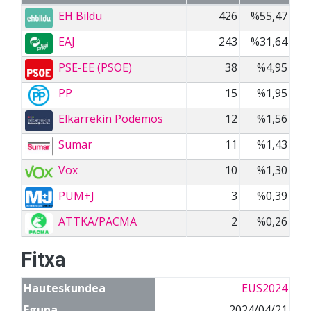
EH Bildu
426
%55,47
EAJ
243
%31,64
PSE-EE (PSOE)
38
%4,95
PP
15
%1,95
Elkarrekin Podemos
12
%1,56
Sumar
11
%1,43
Vox
10
%1,30
PUM+J
3
%0,39
ATTKA/PACMA
2
%0,26
Fitxa
Hauteskundea
EUS2024
Eguna
2024/04/21