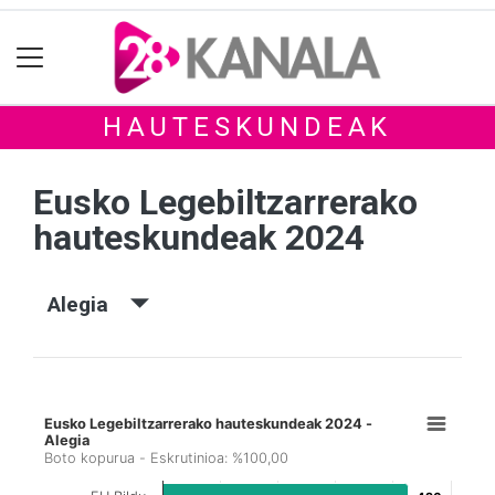
HAUTESKUNDEAK
Eusko Legebiltzarrerako
hauteskundeak 2024
Alegia
Eusko Legebiltzarrerako hauteskundeak 2024 -
Alegia
Boto kopurua - Eskrutinioa: %100,00