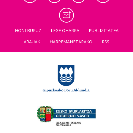
HONI BURUZ
LEGE OHARRA
PUBLIZITATEA
ARAUAK
HARREMANETARAKO
RSS