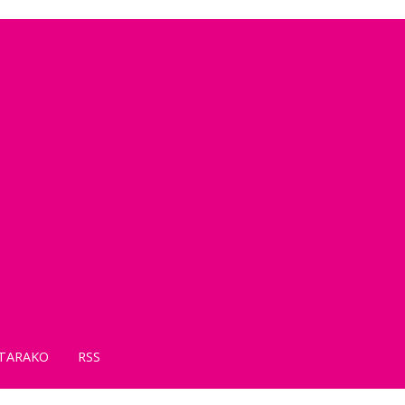
TARAKO
RSS