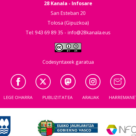
28 Kanala - Infosare
San Esteban 20
Tolosa (Gipuzkoa)
Tel: 943 69 89 35 -
info@28kanala.eus
Codesyntaxek garatua
LEGE OHARRA
PUBLIZITATEA
ARAUAK
HARREMANE