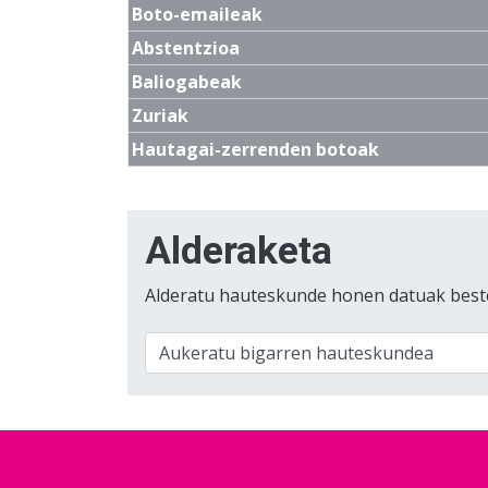
Boto-emaileak
Abstentzioa
Baliogabeak
Zuriak
Hautagai-zerrenden botoak
Alderaketa
Alderatu hauteskunde honen datuak best