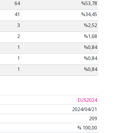
64
%53,78
41
%34,45
3
%2,52
2
%1,68
1
%0,84
1
%0,84
1
%0,84
EUS2024
2024/04/21
209
% 100,00