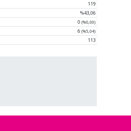
119
%43,06
0
(%0,00)
6
(%5,04)
113