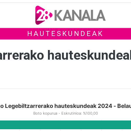
HAUTESKUNDEAK
arrerako hauteskunde
o Legebiltzarrerako hauteskundeak 2024 - Bela
Boto kopurua - Eskrutinioa: %100,00