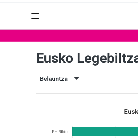
Eusko Legebiltz
Belauntza
Eusk
EH Bildu