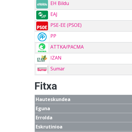
EH Bildu
EAJ
PSE-EE (PSOE)
PP
ATTKA/PACMA
IZAN
Sumar
Fitxa
Hauteskundea
Eguna
Errolda
Eskrutinioa