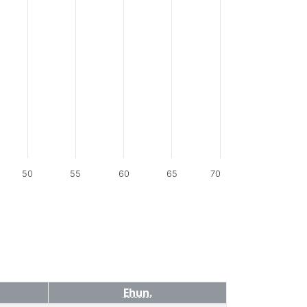
50
55
60
65
70
Ehun.