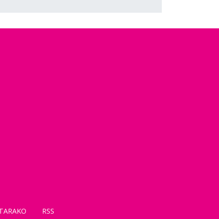
TARAKO
RSS