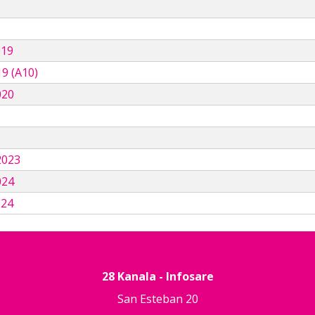
019
9 (A10)
020
3
2023
024
024
28 Kanala - Infosare
San Esteban 20