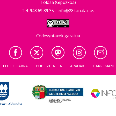
Tolosa (Gipuzkoa)
Tel: 943 69 89 35 -
info@28kanala.eus
Codesyntaxek garatua
LEGE OHARRA
PUBLIZITATEA
ARAUAK
HARREMANE