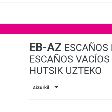
EB-AZ
ESCAÑOS 
ESCAÑOS VACÍOS 
HUTSIK UZTEKO
Zizurkil