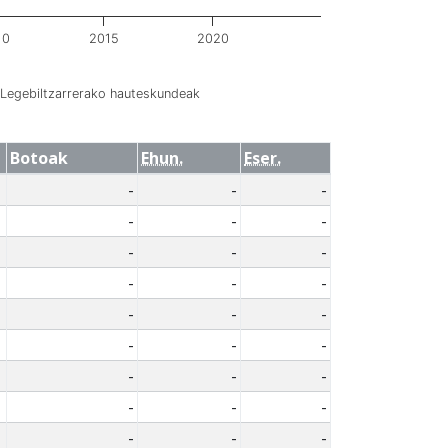
10
2015
2020
Legebiltzarrerako hauteskundeak
Botoak
Ehun.
Eser.
-
-
-
-
-
-
-
-
-
-
-
-
-
-
-
-
-
-
-
-
-
-
-
-
-
-
-