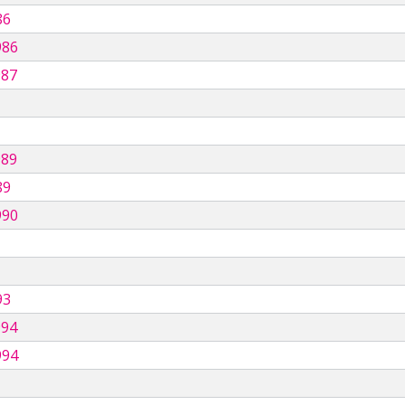
86
986
987
989
89
990
93
994
994