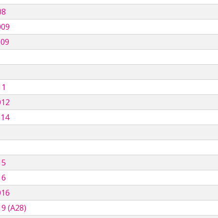
08
009
009
11
012
014
15
16
016
9 (A28)