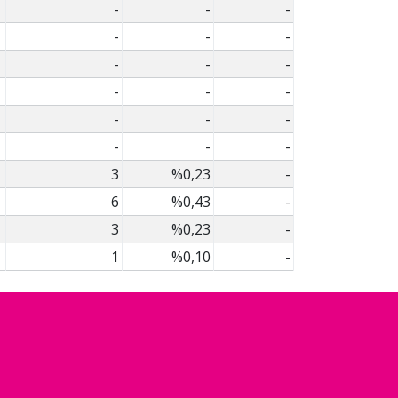
-
-
-
-
-
-
-
-
-
-
-
-
-
-
-
-
-
-
3
%0,23
-
6
%0,43
-
3
%0,23
-
1
%0,10
-