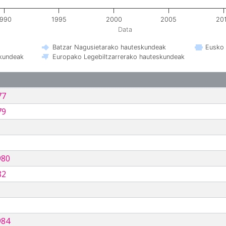
1990
1995
2000
2005
20
Data
Batzar Nagusietarako hauteskundeak
Eusko 
skundeak
Europako Legebiltzarrerako hauteskundeak
77
79
980
82
984