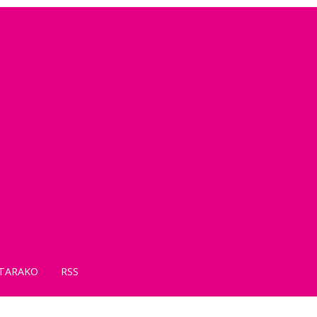
TARAKO
RSS