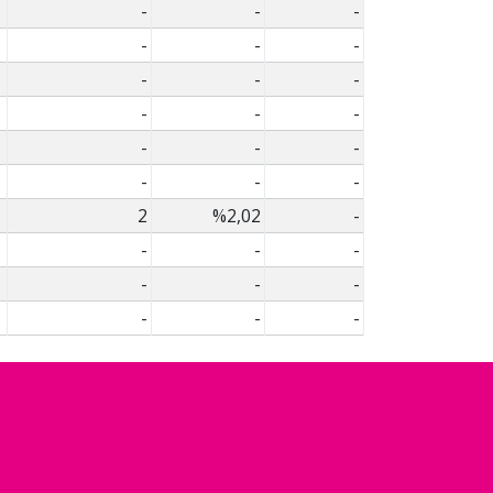
-
-
-
-
-
-
-
-
-
-
-
-
-
-
-
-
-
-
2
%2,02
-
-
-
-
-
-
-
-
-
-