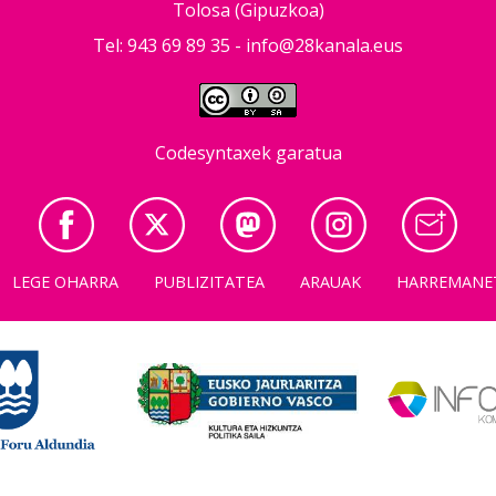
Tolosa (Gipuzkoa)
Tel: 943 69 89 35 -
info@28kanala.eus
Codesyntaxek garatua
LEGE OHARRA
PUBLIZITATEA
ARAUAK
HARREMANE