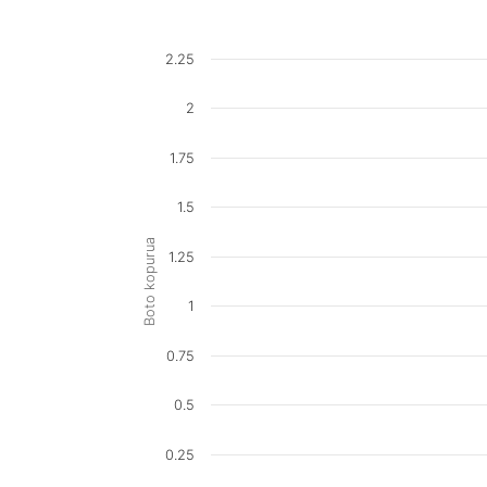
2.25
2
1.75
1.5
Boto kopurua
1.25
1
0.75
0.5
0.25