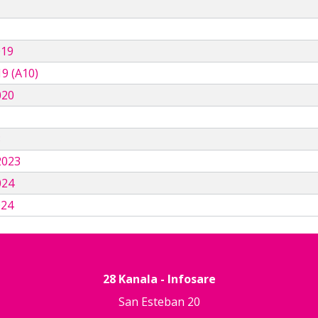
019
9 (A10)
020
3
2023
024
024
28 Kanala - Infosare
San Esteban 20