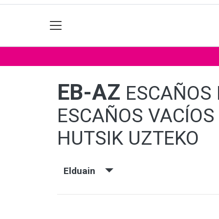
EB-AZ
ESCAÑOS 
ESCAÑOS VACÍOS 
HUTSIK UZTEKO
Elduain