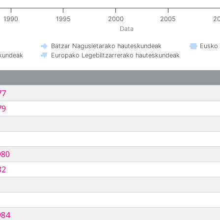
1990
1995
2000
2005
2
Data
Batzar Nagusietarako hauteskundeak
Eusko 
skundeak
Europako Legebiltzarrerako hauteskundeak
77
79
980
82
984