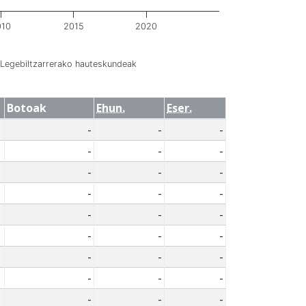
010
2015
2020
Legebiltzarrerako hauteskundeak
Botoak
Ehun.
Eser.
-
-
-
-
-
-
-
-
-
-
-
-
-
-
-
-
-
-
-
-
-
-
-
-
-
-
-