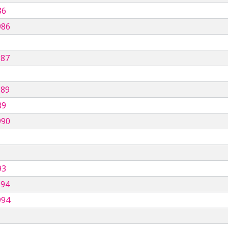
86
986
987
989
89
990
93
994
994