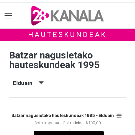
HAUTESKUNDEAK
Batzar nagusietako
hauteskundeak 1995
Elduain
Batzar nagusietako hauteskundeak 1995 - Elduain
Boto kopurua - Eskrutinioa: %100,00