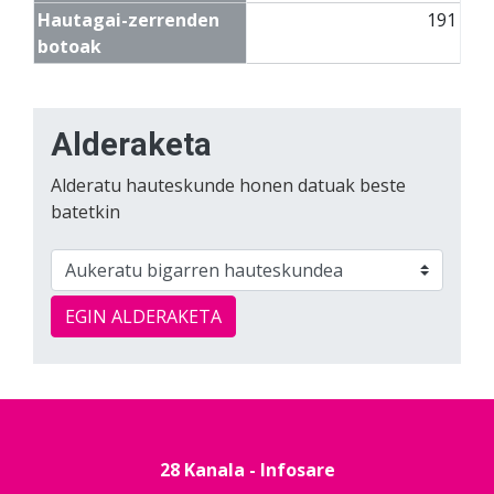
Hautagai-zerrenden
191
botoak
Alderaketa
Alderatu hauteskunde honen datuak beste
batetkin
EGIN ALDERAKETA
28 Kanala - Infosare