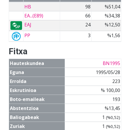
HB
98
%51,04
EA...(E89)
66
%34,38
EAJ
24
%12,50
PP
3
%1,56
Fitxa
Hauteskundea
BN1995
Eguna
1995/05/28
Errolda
223
Eskrutinioa
% 100,00
Boto-emaileak
193
Abstentzioa
%13,45
Baliogabeak
1
(%0,52)
Zuriak
1
(%0,52)