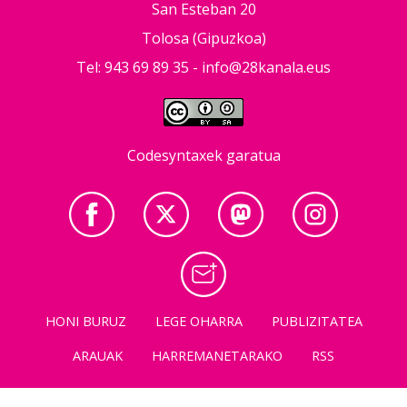
San Esteban 20
Tolosa (Gipuzkoa)
Tel: 943 69 89 35 -
info@28kanala.eus
Codesyntaxek garatua
HONI BURUZ
LEGE OHARRA
PUBLIZITATEA
ARAUAK
HARREMANETARAKO
RSS